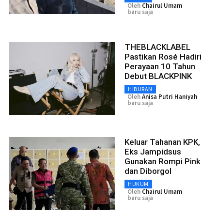
Oleh
Chairul Umam
baru saja
THEBLACKLABEL
Pastikan Rosé Hadiri
Perayaan 10 Tahun
Debut BLACKPINK
HIBURAN
Oleh
Anisa Putri Haniyah
baru saja
Keluar Tahanan KPK,
Eks Jampidsus
Gunakan Rompi Pink
dan Diborgol
HUKUM
Oleh
Chairul Umam
baru saja