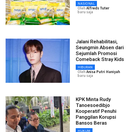
NASIONAL
Oleh
Alfreds Tuter
baru saja
Jalani Rehabilitasi,
Seungmin Absen dari
Sejumlah Promosi
Comeback Stray Kids
HIBURAN
Oleh
Anisa Putri Haniyah
baru saja
KPK Minta Rudy
Tanoesoedibjo
Kooperatif Penuhi
Panggilan Korupsi
Bansos Beras
HUKUM