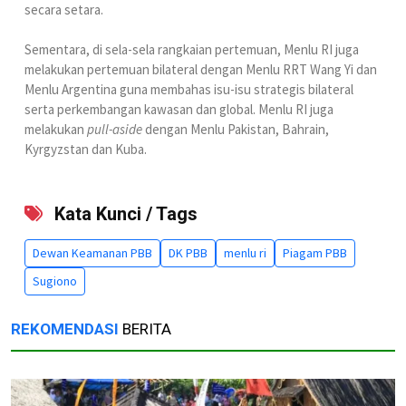
secara setara.
Sementara, di sela-sela rangkaian pertemuan, Menlu RI juga
melakukan pertemuan bilateral dengan Menlu RRT Wang Yi dan
Menlu Argentina guna membahas isu-isu strategis bilateral
serta perkembangan kawasan dan global. Menlu RI juga
melakukan
pull-aside
dengan Menlu Pakistan, Bahrain,
Kyrgyzstan dan Kuba.
Kata Kunci / Tags
Dewan Keamanan PBB
DK PBB
menlu ri
Piagam PBB
Sugiono
REKOMENDASI
BERITA