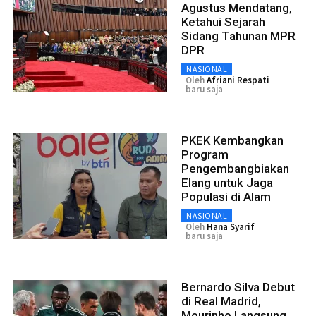
Agustus Mendatang,
Ketahui Sejarah
Sidang Tahunan MPR
DPR
NASIONAL
Oleh
Afriani Respati
baru saja
PKEK Kembangkan
Program
Pengembangbiakan
Elang untuk Jaga
Populasi di Alam
NASIONAL
Oleh
Hana Syarif
baru saja
Bernardo Silva Debut
di Real Madrid,
Mourinho Langsung