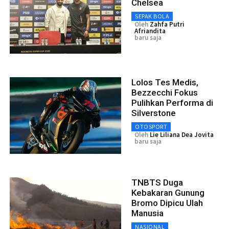
Chelsea
SEPAK BOLA
Oleh
Zahfa Putri
Afriandita
baru saja
Lolos Tes Medis,
Bezzecchi Fokus
Pulihkan Performa di
Silverstone
OTOSPORT
Oleh
Lie Liliana Dea Jovita
baru saja
TNBTS Duga
Kebakaran Gunung
Bromo Dipicu Ulah
Manusia
NASIONAL