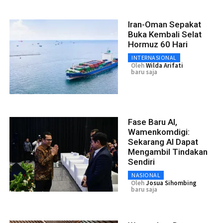
Iran-Oman Sepakat
Buka Kembali Selat
Hormuz 60 Hari
INTERNASIONAL
Oleh
Wilda Arifati
baru saja
Fase Baru AI,
Wamenkomdigi:
Sekarang AI Dapat
Mengambil Tindakan
Sendiri
NASIONAL
Oleh
Josua Sihombing
baru saja