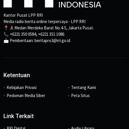
Kantor Pusat LPP RRI
Media radio berita online terpercaya - LPP RRI
📍 Jl. Medan Merdeka Barat No.4-5, Jakarta Pusat.
📞 +6221 350 0584, +6221 351 1086
📩 Pemberitaan: beritapro3@rri.go.id
Ketentuan
Kebijakan Privasi
Tentang Kami
Pedoman Media Siber
Peta Situs
Link Terkait
RRI Digital
Audio Library