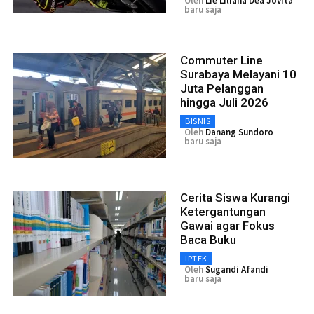
Oleh
Lie Liliana Dea Jovita
baru saja
Commuter Line
Surabaya Melayani 10
Juta Pelanggan
hingga Juli 2026
BISNIS
Oleh
Danang Sundoro
baru saja
Cerita Siswa Kurangi
Ketergantungan
Gawai agar Fokus
Baca Buku
IPTEK
Oleh
Sugandi Afandi
baru saja