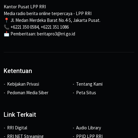
Kantor Pusat LPP RRI
Media radio berita online terpercaya - LPP RRI
📍 Jl. Medan Merdeka Barat No.4-5, Jakarta Pusat.
📞 +6221 350 0584, +6221 351 1086
📩 Pemberitaan: beritapro3@rri.go.id
Ketentuan
Kebijakan Privasi
Tentang Kami
Pedoman Media Siber
Peta Situs
Link Terkait
RRI Digital
Audio Library
RRI NET Streaming
PPID LPP RRI