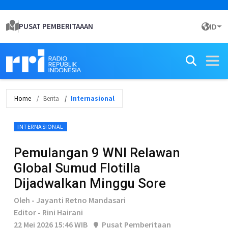
PUSAT PEMBERITAAAN
ID
Home
Berita
Internasional
INTERNASIONAL
Pemulangan 9 WNI Relawan
Global Sumud Flotilla
Dijadwalkan Minggu Sore
Oleh - Jayanti Retno Mandasari
Editor - Rini Hairani
22 Mei 2026 15:46 WIB
Pusat Pemberitaan