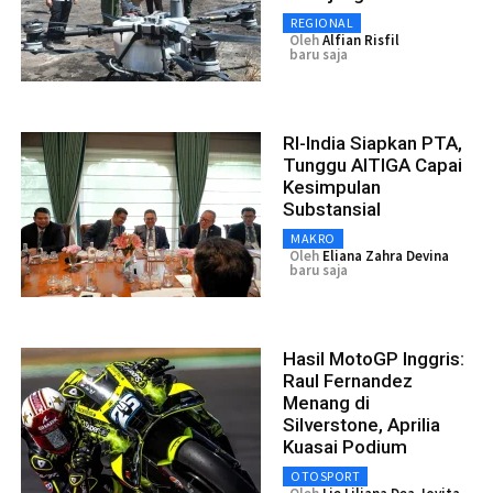
REGIONAL
Oleh
Alfian Risfil
baru saja
RI-India Siapkan PTA,
Tunggu AITIGA Capai
Kesimpulan
Substansial
MAKRO
Oleh
Eliana Zahra Devina
baru saja
Hasil MotoGP Inggris:
Raul Fernandez
Menang di
Silverstone, Aprilia
Kuasai Podium
OTOSPORT