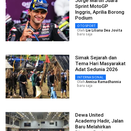
Jorge Martin Juara
Sprint MotoGP
Inggris, Aprilia Borong
Podium
OTOSPORT
Oleh
Lie Liliana Dea Jovita
baru saja
Simak Sejarah dan
Tema Hari Masyarakat
Adat Sedunia 2026
INTERNASIONAL
Oleh
Annisa Ramadhannia
baru saja
Dewa United
Academy Hadir, Jalan
Baru Melahirkan