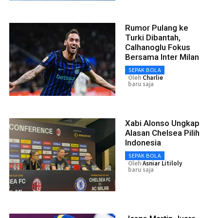
Rumor Pulang ke
Turki Dibantah,
Calhanoglu Fokus
Bersama Inter Milan
SEPAK BOLA
Oleh
Charlie
baru saja
Xabi Alonso Ungkap
Alasan Chelsea Pilih
Indonesia
SEPAK BOLA
Oleh
Asniar Litiloly
baru saja