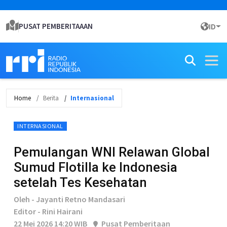
PUSAT PEMBERITAAAN
ID
Home
Berita
Internasional
INTERNASIONAL
Pemulangan WNI Relawan Global
Sumud Flotilla ke Indonesia
setelah Tes Kesehatan
Oleh - Jayanti Retno Mandasari
Editor - Rini Hairani
22 Mei 2026 14:20 WIB
Pusat Pemberitaan