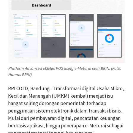
Platform Advanced MSMEs POS using e-Meterai oleh BRIN. (Foto:
Humas BRIN)
RRI.CO.ID, B
a
ndung -
Transformasi digital Us
a
h
a
Mikro,
Kecil d
a
n Meneng
a
h (UMKM) kembali menjadi isu
hangat seiring dorongan pemerintah terhadap
penggunaan sistem elektronik dalam transaksi bisnis.
Mulai dari pembayaran digital, pencatatan keuangan
berbasis aplikasi, hingga penerapan e-Meterai sebagai