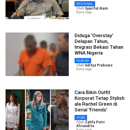
REGIONAL
Oleh
Syariful Alam
baru saja
Diduga 'Overstay'
Delapan Tahun,
Imigrasi Bekasi Tahan
WNA Nigeria
HUKUM
Oleh
Aditya Prabowo
baru saja
Cara Bikin Outfit
Korporat Tetap Stylish
ala Rachel Green di
Serial 'Friends'
HOBI
Oleh
Zahfa Putri
Afriandita
baru saja