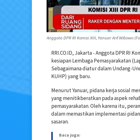
Anggota DPR RI Komisi XIII, Yanuar Arif Wibowo (F
RRI.CO.ID, Jakarta - Anggota DPR RI Ko
kesiapan Lembaga Pemasyarakatan (Lapa
Sebagaimana diatur dalam Undang-Un
KUHP) yang baru.
Menurut Yanuar, pidana kerja sosial me
yang menitikberatkan pada aspek rehabil
pemasyarakatan. Oleh karena itu, peran
dalam memastikan implementasi pidana k
sasaran.
Baca juga: