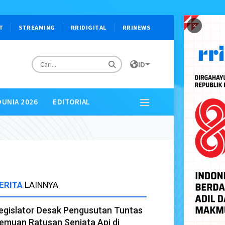
×
T
STREAMING
RRIDIGITAL
RRINEWS
ID
DUNIA 2026
EDITORIAL
ERITA
LAINNYA
egislator Desak Pengusutan Tuntas
emuan Ratusan Senjata Api di