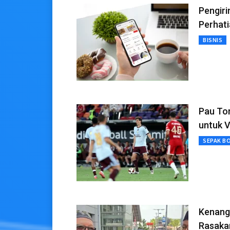
Pengiri
Perhat
BISNIS
Pau Tor
untuk V
SEPAK B
Kenang 
Rasaka