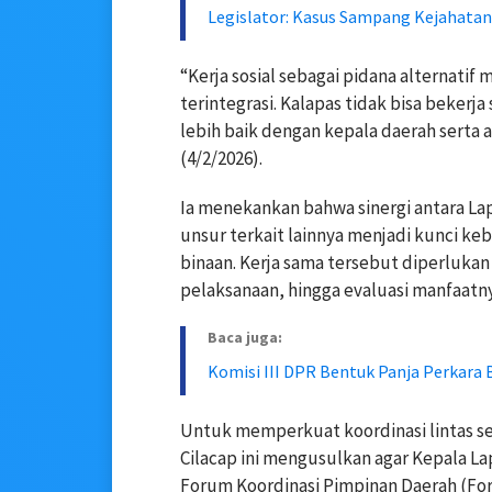
Legislator: Kasus Sampang Kejahatan
“Kerja sosial sebagai pidana alternati
terintegrasi. Kalapas tidak bisa bekerja
lebih baik dengan kepala daerah serta 
(4/2/2026).
Ia menekankan bahwa sinergi antara Lap
unsur terkait lainnya menjadi kunci keb
binaan. Kerja sama tersebut diperlukan
pelaksanaan, hingga evaluasi manfaatn
Baca juga:
Komisi III DPR Bentuk Panja Perkara 
Untuk memperkuat koordinasi lintas se
Cilacap ini mengusulkan agar Kepala La
Forum Koordinasi Pimpinan Daerah (Fo