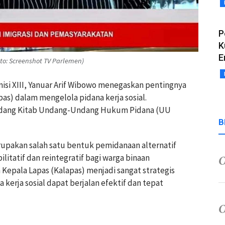
P
K
E
oto: Screenshot TV Parlemen)
misi XIII, Yanuar Arif Wibowo menegaskan pentingnya
s) dalam mengelola pidana kerja sosial.
dang Kitab Undang-Undang Hukum Pidana (UU
B
rupakan salah satu bentuk pemidanaan alternatif
itatif dan reintegratif bagi warga binaan
 Kepala Lapas (Kalapas) menjadi sangat strategis
erja sosial dapat berjalan efektif dan tepat