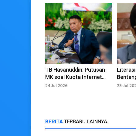
TB Hasanuddin: Putusan
Literasi
MK soal Kuota Internet
Benten
Harus Segera
TPPO di
24 Jul 2026
23 Jul 20
Diimplementasikan
BERITA
TERBARU LAINNYA