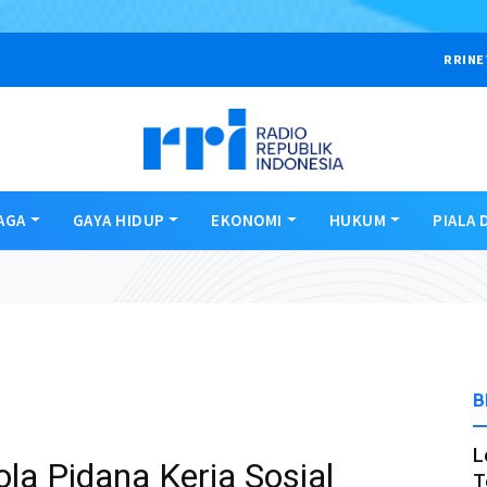
RRINE
AGA
GAYA HIDUP
EKONOMI
HUKUM
PIALA 
B
L
la Pidana Kerja Sosial
T