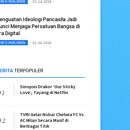
23 Jul 2026
INFO PARLEMEN
enguatan Ideologi Pancasila Jadi
unci Menjaga Persatuan Bangsa di
ra Digital
23 Jul 2026
INFO PARLEMEN
ERITA
TERPOPULER
Sinopsis Drakor ‘Our Sticky
01
Love’, Tayang di Netflix
TVRI Gelar Nobar Chelsea FC Vs
02
AC Milan Secara Masif di
Berbagai Titik