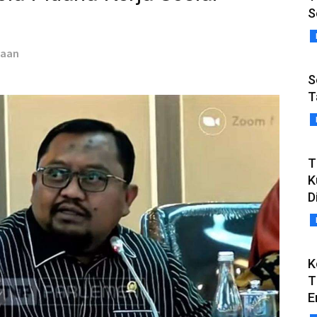
S
taan
S
T
T
K
D
K
T
E