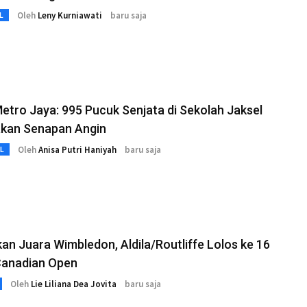
Oleh
Leny Kurniawati
baru saja
L
etro Jaya: 995 Pucuk Senjata di Sekolah Jaksel
kan Senapan Angin
Oleh
Anisa Putri Haniyah
baru saja
L
kan Juara Wimbledon, Aldila/Routliffe Lolos ke 16
Canadian Open
Oleh
Lie Liliana Dea Jovita
baru saja