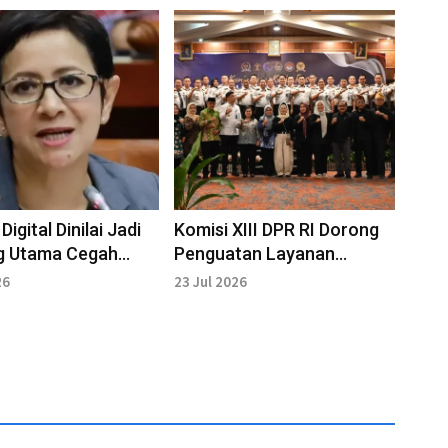
 Digital Dinilai Jadi
Komisi XIII DPR RI Dorong
g Utama Cegah
Penguatan Layanan
 Ruang Digital
Hukum, HAM, Imigrasi, dan
26
23 Jul 2026
Pemasyarakatan