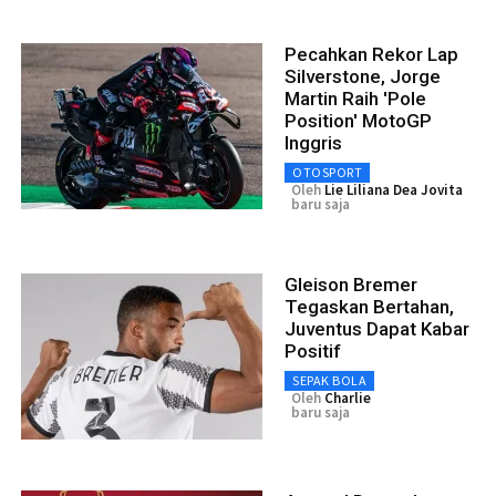
Pecahkan Rekor Lap
Silverstone, Jorge
Martin Raih 'Pole
Position' MotoGP
Inggris
OTOSPORT
Oleh
Lie Liliana Dea Jovita
baru saja
Gleison Bremer
Tegaskan Bertahan,
Juventus Dapat Kabar
Positif
SEPAK BOLA
Oleh
Charlie
baru saja