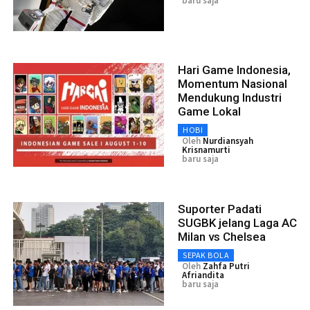
baru saja
Hari Game Indonesia,
Momentum Nasional
Mendukung Industri
Game Lokal
HOBI
Oleh
Nurdiansyah
Krisnamurti
baru saja
Suporter Padati
SUGBK jelang Laga AC
Milan vs Chelsea
SEPAK BOLA
Oleh
Zahfa Putri
Afriandita
baru saja