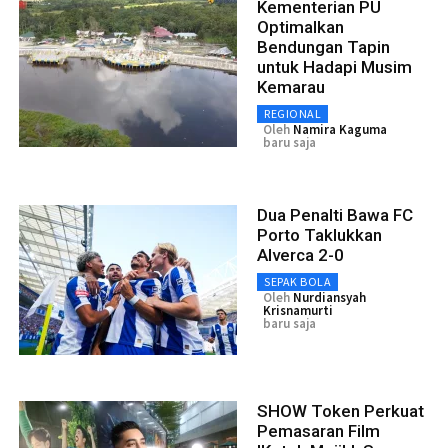
Kementerian PU
Optimalkan
Bendungan Tapin
untuk Hadapi Musim
Kemarau
REGIONAL
Oleh
Namira Kaguma
baru saja
Dua Penalti Bawa FC
Porto Taklukkan
Alverca 2-0
SEPAK BOLA
Oleh
Nurdiansyah
Krisnamurti
baru saja
SHOW Token Perkuat
Pemasaran Film