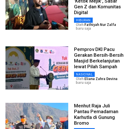
'Ketok Mejik', Sasar
Gen Z dan Komunitas
Digital
HIBURAN
Oleh
Fathiyah Nur Zalfa
baru saja
Pemprov DKI Pacu
Gerakan Bersih-Bersih
Masjid Berkelanjutan
lewat Pilah Sampah
NASIONAL
Oleh
Eliana Zahra Devina
baru saja
Menhut Raja Juli
Pantau Pemadaman
Karhutla di Gunung
Bromo