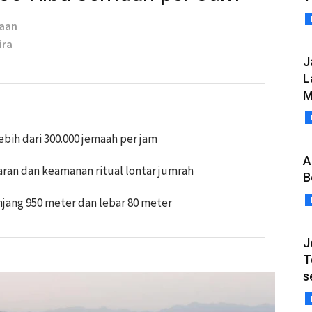
taan
ira
J
L
M
h dari 300.000 jemaah per jam
A
aran dan keamanan ritual lontar jumrah
B
ang 950 meter dan lebar 80 meter
J
T
s