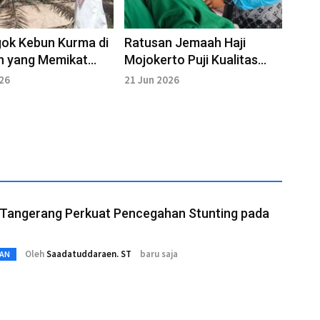
ok Kebun Kurma di
Ratusan Jemaah Haji
h yang Memikat
Mojokerto Puji Kualitas
 Dunia
Layanan
026
21 Jun 2026
Tangerang Perkuat Pencegahan Stunting pada
Oleh
Saadatuddaraen. ST
baru saja
AN