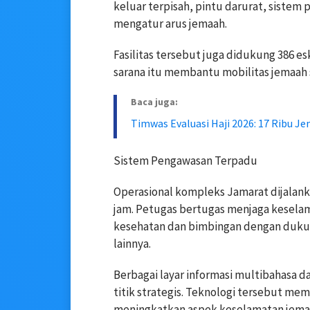
keluar terpisah, pintu darurat, sistem
mengatur arus jemaah.
Fasilitas tersebut juga didukung 386 e
sarana itu membantu mobilitas jemaah 
Baca juga:
Timwas Evaluasi Haji 2026: 17 Ribu J
Sistem Pengawasan Terpadu
Operasional kompleks Jamarat dijalan
jam. Petugas bertugas menjaga kesela
kesehatan dan bimbingan dengan dukung
lainnya.
Berbagai layar informasi multibahasa 
titik strategis. Teknologi tersebut m
meningkatkan aspek keselamatan jema