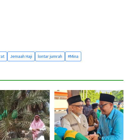
at
Jemaah Haji
lontar jumrah
#Mina