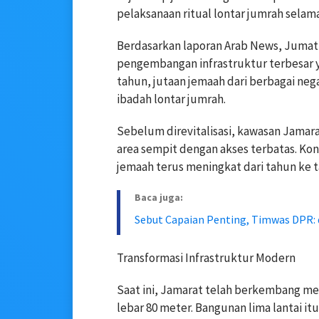
pelaksanaan ritual lontar jumrah selama
Berdasarkan laporan Arab News, Jumat 
pengembangan infrastruktur terbesar y
tahun, jutaan jemaah dari berbagai ne
ibadah lontar jumrah.
Sebelum direvitalisasi, kawasan Jamarat
area sempit dengan akses terbatas. Ko
jemaah terus meningkat dari tahun ke 
Baca juga:
Sebut Capaian Penting, Timwas DPR: 
Transformasi Infrastruktur Modern
Saat ini, Jamarat telah berkembang m
lebar 80 meter. Bangunan lima lantai it