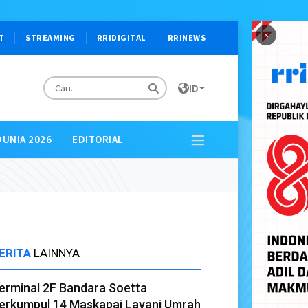
×
T
STREAMING
RRIDIGITAL
RRINEWS
ID
DUNIA 2026
EDITORIAL
ERITA
LAINNYA
erminal 2F Bandara Soetta
erkumpul 14 Maskapai Layani Umrah