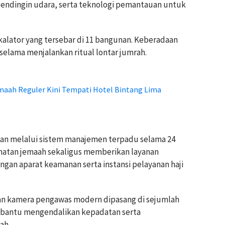
 pendingin udara, serta teknologi pemantauan untuk
skalator yang tersebar di 11 bangunan. Keberadaan
selama menjalankan ritual lontar jumrah.
emaah Reguler Kini Tempati Hotel Bintang Lima
kan melalui sistem manajemen terpadu selama 24
matan jemaah sekaligus memberikan layanan
an aparat keamanan serta instansi pelayanan haji
dan kamera pengawas modern dipasang di sejumlah
embantu mengendalikan kepadatan serta
ah.