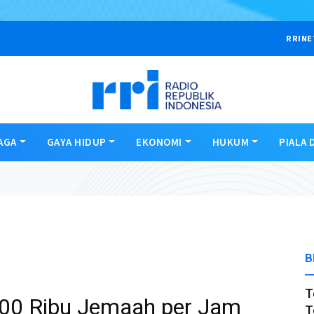
RRINE
AGA
GAYA HIDUP
EKONOMI
HUKUM
PIALA 
B
T
00 Ribu Jemaah per Jam
T