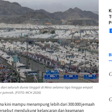
K
T
P
B
dari seluruh dunia tinggal di Mina selama tiga hingga empat
r jumrah. (FOTO: MCH 2026)
 Mina kini mampu menampung lebih dari 300.000 jemaah
s tersebut mendukung kelancaran dan keamanan