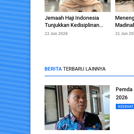
Jemaah Haji Indonesia
Meneng
Tunjukkan Kedisiplinan
Madina
Tinggi di Madinah
Jemaah
22 Jun 2026
21 Jun 2
BERITA
TERBARU LAINNYA
Pemda 
2026
KESEHAT