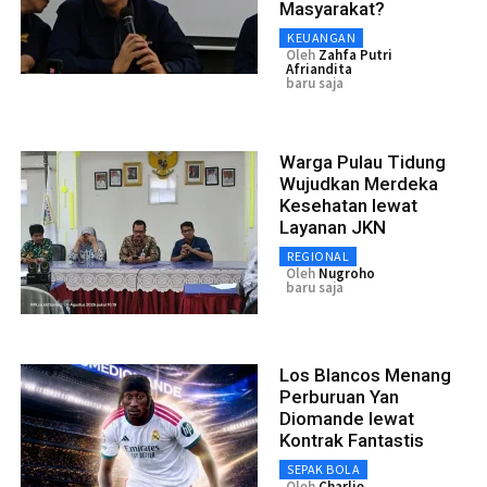
Masyarakat?
KEUANGAN
Oleh
Zahfa Putri
Afriandita
baru saja
Warga Pulau Tidung
Wujudkan Merdeka
Kesehatan lewat
Layanan JKN
REGIONAL
Oleh
Nugroho
baru saja
Los Blancos Menang
Perburuan Yan
Diomande lewat
Kontrak Fantastis
SEPAK BOLA
Oleh
Charlie