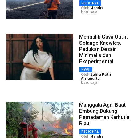
REGIONAL
Oleh
Mandra
baru saja
Mengulik Gaya Outfit
Solange Knowles,
Padukan Desain
Minimalis dan
Eksperimental
HOBI
Oleh
Zahfa Putri
Afriandita
baru saja
Manggala Agni Buat
Embung Dukung
Pemadaman Karhutla
Riau
REGIONAL
Oleh
Mandra