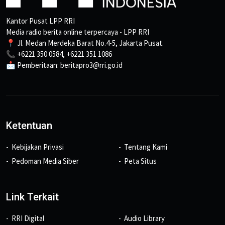
Kantor Pusat LPP RRI
Media radio berita online terpercaya - LPP RRI
📍 Jl. Medan Merdeka Barat No.4-5, Jakarta Pusat.
📞 +6221 350 0584, +6221 351 1086
📩 Pemberitaan: beritapro3@rri.go.id
Ketentuan
Kebijakan Privasi
Tentang Kami
Pedoman Media Siber
Peta Situs
Link Terkait
RRI Digital
Audio Library