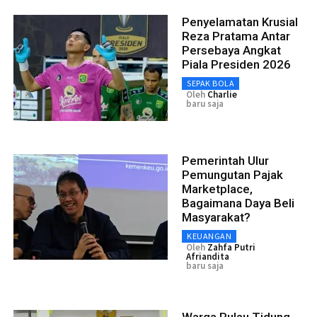
Penyelamatan Krusial
Reza Pratama Antar
Persebaya Angkat
Piala Presiden 2026
SEPAK BOLA
Oleh
Charlie
baru saja
Pemerintah Ulur
Pemungutan Pajak
Marketplace,
Bagaimana Daya Beli
Masyarakat?
KEUANGAN
Oleh
Zahfa Putri
Afriandita
baru saja
Warga Pulau Tidung