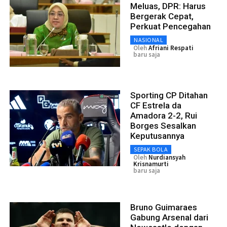
Meluas, DPR: Harus
Bergerak Cepat,
Perkuat Pencegahan
NASIONAL
Oleh
Afriani Respati
baru saja
Sporting CP Ditahan
CF Estrela da
Amadora 2-2, Rui
Borges Sesalkan
Keputusannya
SEPAK BOLA
Oleh
Nurdiansyah
Krisnamurti
baru saja
Bruno Guimaraes
Gabung Arsenal dari