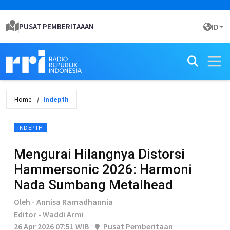
PUSAT PEMBERITAAAN
ID
Home
Indepth
INDEPTH
Mengurai Hilangnya Distorsi
Hammersonic 2026: Harmoni
Nada Sumbang Metalhead
Oleh - Annisa Ramadhannia
Editor - Waddi Armi
26 Apr 2026 07:51 WIB
Pusat Pemberitaan