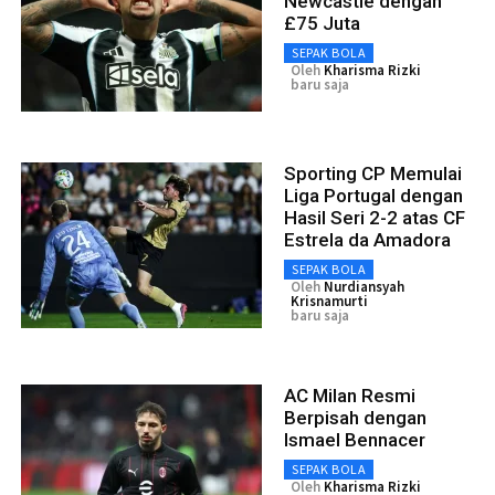
Newcastle dengan
£75 Juta
SEPAK BOLA
Oleh
Kharisma Rizki
baru saja
Sporting CP Memulai
Liga Portugal dengan
Hasil Seri 2-2 atas CF
Estrela da Amadora
SEPAK BOLA
Oleh
Nurdiansyah
Krisnamurti
baru saja
AC Milan Resmi
Berpisah dengan
Ismael Bennacer
SEPAK BOLA
Oleh
Kharisma Rizki