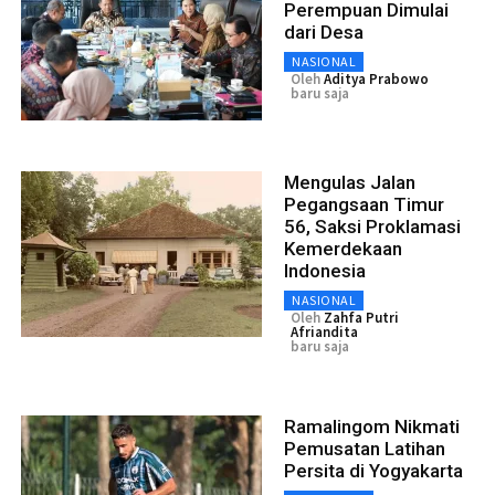
Perempuan Dimulai
dari Desa
NASIONAL
Oleh
Aditya Prabowo
baru saja
Mengulas Jalan
Pegangsaan Timur
56, Saksi Proklamasi
Kemerdekaan
Indonesia
NASIONAL
Oleh
Zahfa Putri
Afriandita
baru saja
Ramalingom Nikmati
Pemusatan Latihan
Persita di Yogyakarta