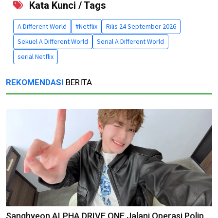
Kata Kunci / Tags
A Different World
#Netflix
Rilis 24 September 2026
Sekuel A Different World
Serial A Different World
serial Netflix
REKOMENDASI
BERITA
Sanghyeon ALPHA DRIVE ONE Jalani Operasi Polip