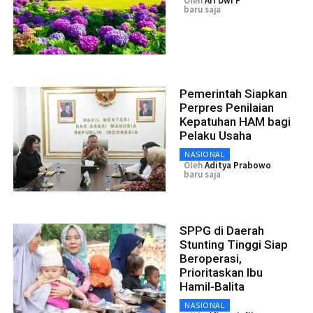
Oleh
Ari Dwi P
baru saja
Pemerintah Siapkan
Perpres Penilaian
Kepatuhan HAM bagi
Pelaku Usaha
NASIONAL
Oleh
Aditya Prabowo
baru saja
SPPG di Daerah
Stunting Tinggi Siap
Beroperasi,
Prioritaskan Ibu
Hamil-Balita
NASIONAL