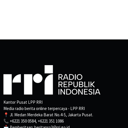
Kantor Pusat LPP RRI
Media radio berita online terpercaya - LPP RRI
📍 Jl. Medan Merdeka Barat No.4-5, Jakarta Pusat.
📞 +6221 350 0584, +6221 351 1086
📩 Pemberitaan: beritapro3@rri.go.id