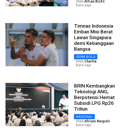
Oleh
Alfian Risfil
baru saja
Timnas Indonesia
Emban Misi Berat
Lawan Singapura
demi Kebanggaan
Bangsa
SEPAK BOLA
Oleh
Charlie
baru saja
BRIN Kembangkan
Teknologi ANG,
Berpotensi Hemat
Subsidi LPG Rp26
Triliun
NASIONAL
Oleh
Afriani Respati
baru saja