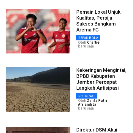
Pemain Lokal Unjuk
Kualitas, Persija
Sukses Bungkam
Arema FC
SEPAK BOLA
Oleh
Charlie
baru saja
Kekeringan Mengintai,
BPBD Kabupaten
Jember Percepat
Langkah Antisipasi
REGIONAL
Oleh
Zahfa Putri
Afriandita
baru saja
Direktur DSM Akui