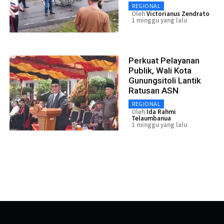
REGIONAL
Oleh
Victorianus Zendrato
1 minggu yang lalu
Perkuat Pelayanan
Publik, Wali Kota
Gunungsitoli Lantik
Ratusan ASN
REGIONAL
Oleh
Ida Rahmi
Telaumbanua
1 minggu yang lalu