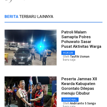
BERITA
TERBARU LAINNYA
Patroli Malam
Samapta Polres
Pohuwato Sasar
Pusat Aktivitas Warga
HUKUM
Oleh
Taufik Usman
baru saja
Peserta Jamnas XII
Kwarda Kabupaten
Gorontalo Dilepas
menuju Cibubur
NASIONAL
Oleh
Andrianto S Sanga
baru saja