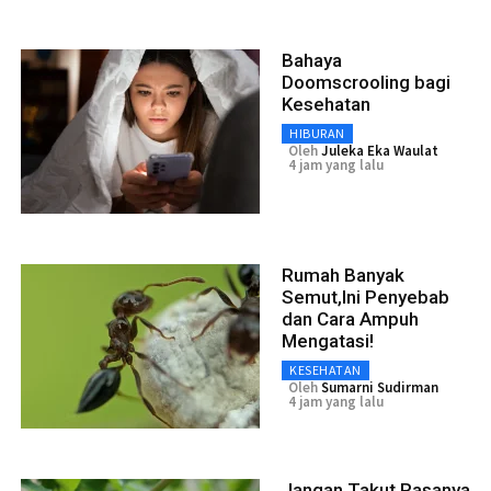
Bahaya
Doomscrooling bagi
Kesehatan
HIBURAN
Oleh
Juleka Eka Waulat
4 jam yang lalu
Rumah Banyak
Semut,Ini Penyebab
dan Cara Ampuh
Mengatasi!
KESEHATAN
Oleh
Sumarni Sudirman
4 jam yang lalu
Jangan Takut Rasanya