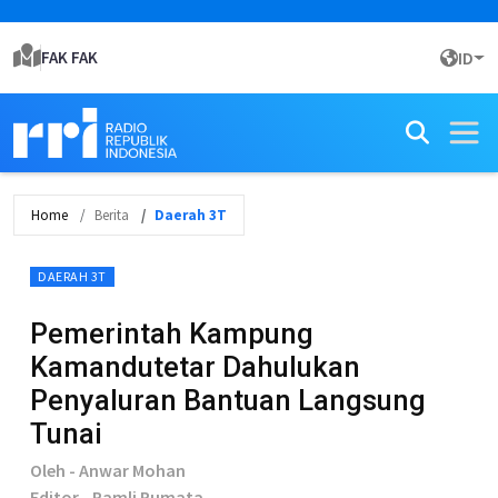
FAK FAK
ID
Home
Berita
Daerah 3T
DAERAH 3T
Pemerintah Kampung
Kamandutetar Dahulukan
Penyaluran Bantuan Langsung
Tunai
Oleh - Anwar Mohan
Editor - Ramli Rumata