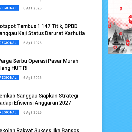
6 Agt 2026
REGIONAL
otspot Tembus 1.147 Titik, BPBD
anggau Kaji Status Darurat Karhutla
6 Agt 2026
REGIONAL
arga Serbu Operasi Pasar Murah
elang HUT RI
6 Agt 2026
REGIONAL
emkab Sanggau Siapkan Strategi
adapi Efisiensi Anggaran 2027
6 Agt 2026
REGIONAL
ekolah Rakyat Sukses jika Bansos