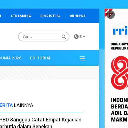
×
T
STREAMING
RRIDIGITAL
RRINEWS
ID
DUNIA 2026
EDITORIAL
ERITA
LAINNYA
PBD Sanggau Catat Empat Kejadian
arhutla dalam Sepekan