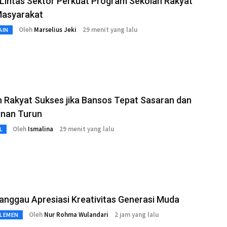
 Lintas Sektor Perkuat Program Sekolah Rakyat
Masyarakat
Oleh
Marselius Jeki
29 menit yang lalu
AIN
 Rakyat Sukses jika Bansos Tepat Sasaran dan
inan Turun
Oleh
Ismalina
29 menit yang lalu
L
nggau Apresiasi Kreativitas Generasi Muda
Oleh
Nur Rohma Wulandari
2 jam yang lalu
RLEMEN