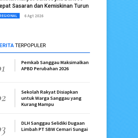
epat Sasaran dan Kemiskinan Turun
6 Agt 2026
REGIONAL
ERITA
TERPOPULER
Pemkab Sanggau Maksimalkan
01
APBD Perubahan 2026
Sekolah Rakyat Disiapkan
02
untuk Warga Sanggau yang
Kurang Mampu
DLH Sanggau Selidiki Dugaan
03
Limbah PT SBW Cemari Sungai