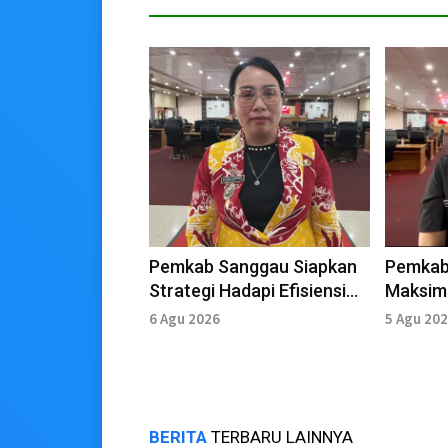
Pemkab Sanggau Siapkan
Pemkab
Strategi Hadapi Efisiensi
Maksim
Anggaran 2027
Peruba
6 Agu 2026
5 Agu 20
BERITA
TERBARU LAINNYA