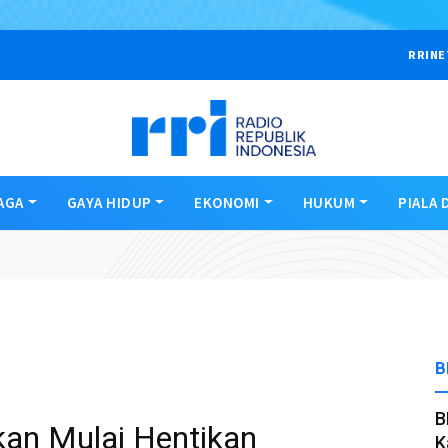
RRINE
AGA
GAYA HIDUP
EKONOMI
HUKUM
PIALA 
B
B
an Mulai Hentikan
K