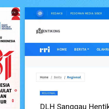
×
REDAKSI
PEDOMAN MEDIA SIBER
ENTIKONG
HOME
BERITA
OLAHR
Home
Berita
Regional
REGIONAL
DLH Sanggau Hentik