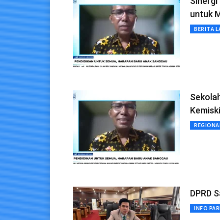
Sinergi
untuk 
BERITA L
Sekolah
Kemisk
REGIONA
DPRD Sa
INFO PA