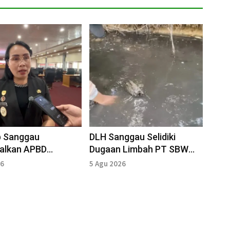
 Sanggau
DLH Sanggau Selidiki
alkan APBD
Dugaan Limbah PT SBW
han 2026
Cemari Sungai
26
5 Agu 2026