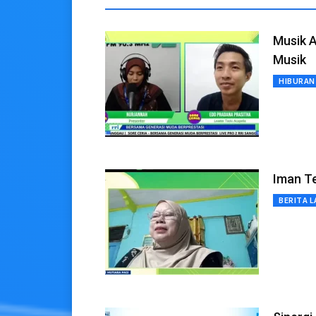
Musik A
Musik
HIBURAN
Iman T
BERITA L