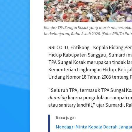
Kondisi TPA Sungai Kosak yang masih menerapka
berkelanjutan, Rabu 8 Juli 2026. (Foto: RRI/Tri Put
RRI.CO.ID, Entikong - Kepala Bidang P
Hidup Kabupaten Sanggau, Sumardi me
TPA Sungai Kosak merupakan tindak lan
Kementerian Lingkungan Hidup. Kebij
Undang Nomor 18 Tahun 2008 tentang 
"Seluruh TPA, termasuk TPA Sungai Ko
dumping
karena pengelolaan sampah mi
atau sanitary landfill," ujar Sumardi, Ra
Baca juga:
Mendagri Minta Kepala Daerah Jangan