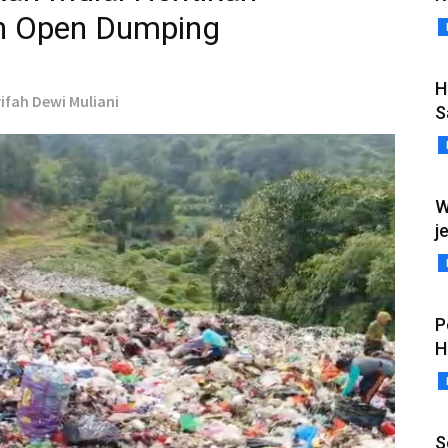
h Open Dumping
H
rifah Dewi Muliani
S
W
j
P
H
S