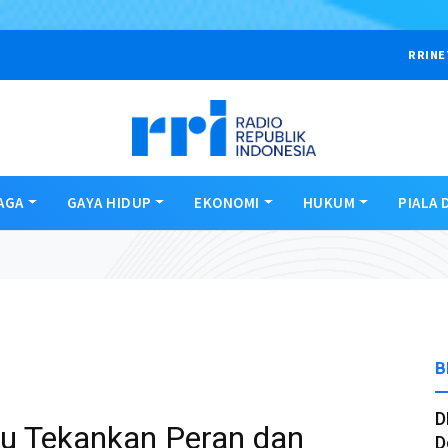
RRINE
AGA
GAYA HIDUP
EKONOMI
HUKUM
PIALA 
B
D
u Tekankan Peran dan
D