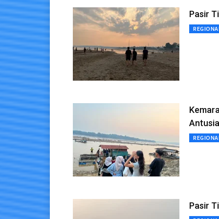
Pasir T
REGIONA
Kemarau
Antusi
REGIONA
Pasir T