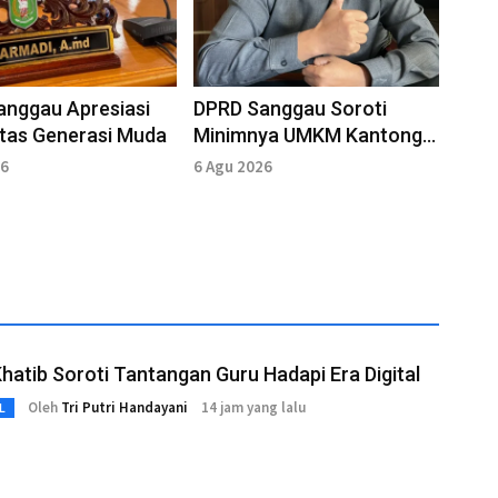
anggau Apresiasi
DPRD Sanggau Soroti
itas Generasi Muda
Minimnya UMKM Kantongi
Sertifikasi Halal
26
6 Agu 2026
hatib Soroti Tantangan Guru Hadapi Era Digital
Oleh
Tri Putri Handayani
14 jam yang lalu
L