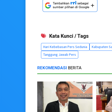
Kata Kunci / Tags
Hari Kebebasan Pers Sedunia
Kabupaten S
Tanggung Jawab Pers
REKOMENDASI
BERITA