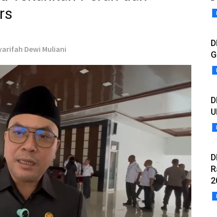
rs
D
yarifah Dewi Muliani
G
D
U
D
R
2