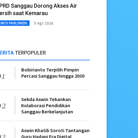
PRD Sanggau Dorong Akses Air
ersih saat Kemarau
5 Agt 2026
INFO PARLEMEN
ERITA
TERPOPULER
Bobirianto Terpilih Pimpin
01
Percasi Sanggau hingga 2030
Sekda Aswin Tekankan
02
Kolaborasi Pendidikan
Sanggau Berkelanjutan
Aswin Khatib Soroti Tantangan
03
Guru Hadapi Era Digital