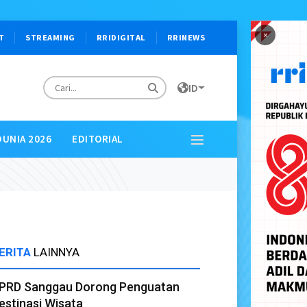
×
T
STREAMING
RRIDIGITAL
RRINEWS
ID
DUNIA 2026
EDITORIAL
ERITA
LAINNYA
PRD Sanggau Dorong Penguatan
estinasi Wisata