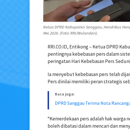
Ketua DPRD Kabupaten Sanggau, Hendrikus Hengk
Mei 2026. (Foto: RRI/Wulandari).
RRI.CO.ID, Entikong – Ketua DPRD Ka
pentingnya kebebasan pers dalam sist
peringatan Hari Kebebasan Pers Seduni
Ia menyebut kebebasan pers telah dij
Pers dinilai memiliki peran strategis s
Baca juga:
DPRD Sanggau Terima Nota Rancang
“Kemerdekaan pers adalah hak warga ne
boleh dibatasi dalam mencari dan meny