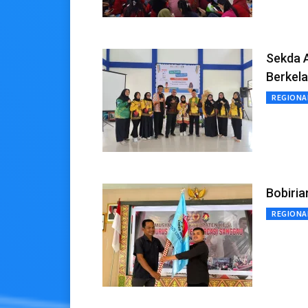
Sekda 
Berkela
REGIONA
Bobiria
REGIONA