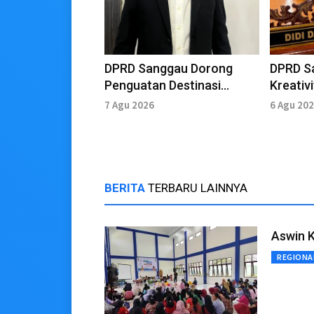
DPRD Sanggau Dorong
DPRD S
Penguatan Destinasi
Kreativ
Wisata
7 Agu 2026
6 Agu 20
BERITA
TERBARU LAINNYA
Aswin K
REGIONA