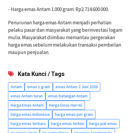
- Harga emas Antam 1.000 gram: Rp2.714.600.000.
Penurunan harga emas Antam menjadi perhatian
pelaku pasar dan masyarakat yang berinvestasi logam
mulia. Masyarakat diimbau memantau pergerakan
harga emas sebelum melakukan transaksi pembelian
maupun penjualan.
Kata Kunci / Tags
Antam
emas 1 gram
emas Antam 2 Juni 2026
emas Antam turun
emas batangan Antam
Harga Emas Antam
Harga Emas Hari Ini
harga emas Indonesia
harga emas per gram
harga emas terbaru
harga emas terkini
harga jual emas
investasi aman
Investasi Emas
investasi logam mulia