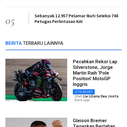
Sebanyak 12.957 Pelamar Ikuti Seleksi 748
05
Petugas Perlintasan KAI
BERITA
TERBARU LAINNYA
Pecahkan Rekor Lap
Silverstone, Jorge
Martin Raih 'Pole
Position' MotoGP
Inggris
OTOSPORT
Oleh
Lie Liliana Dea Jovita
baru saja
Gleison Bremer
Tegaskan Bertahan,