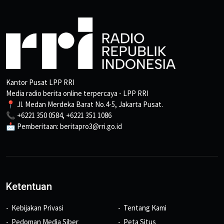
Kantor Pusat LPP RRI
Media radio berita online terpercaya - LPP RRI
📍 Jl. Medan Merdeka Barat No.4-5, Jakarta Pusat.
📞 +6221 350 0584, +6221 351 1086
📩 Pemberitaan: beritapro3@rri.go.id
Ketentuan
Kebijakan Privasi
Tentang Kami
Pedoman Media Siber
Peta Situs