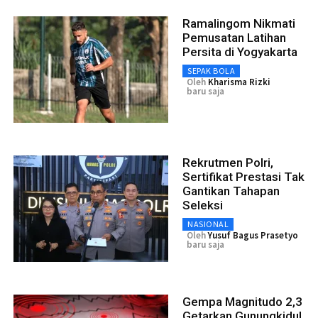
Ramalingom Nikmati
Pemusatan Latihan
Persita di Yogyakarta
SEPAK BOLA
Oleh
Kharisma Rizki
baru saja
Rekrutmen Polri,
Sertifikat Prestasi Tak
Gantikan Tahapan
Seleksi
NASIONAL
Oleh
Yusuf Bagus Prasetyo
baru saja
Gempa Magnitudo 2,3
Getarkan Gunungkidul