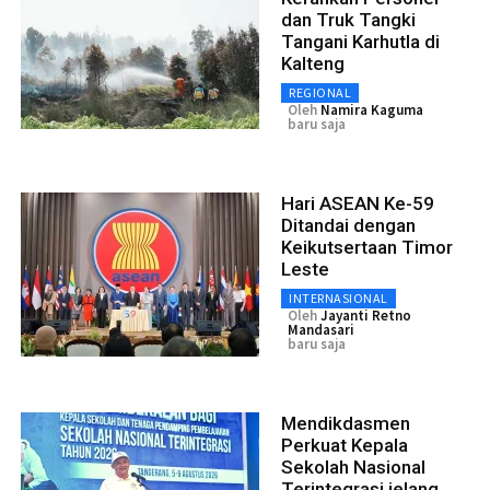
dan Truk Tangki
Tangani Karhutla di
Kalteng
REGIONAL
Oleh
Namira Kaguma
baru saja
Hari ASEAN Ke-59
Ditandai dengan
Keikutsertaan Timor
Leste
INTERNASIONAL
Oleh
Jayanti Retno
Mandasari
baru saja
Mendikdasmen
Perkuat Kepala
Sekolah Nasional
Terintegrasi jelang