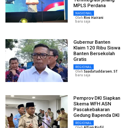
MPLS Perdana
NASIONAL
Oleh
Rini Hairani
baru saja
Gubernur Banten
Klaim 120 Ribu Siswa
Banten Bersekolah
Gratis
REGIONAL
Oleh
Saadatuddaraen. ST
baru saja
Pemprov DKI Siapkan
Skema WFH ASN
Pascakebakaran
Gedung Bapenda DKI
REGIONAL
Oleh
Alfian Risfil