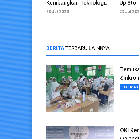
Kembangkan Teknologi
Up Stor
Keselamatan Kereta
RSPJ J
29 Jul 2026
29 Jul 20
BERITA
TERBARU LAINNYA
Temuka
Sinkron
NASIONA
OKI Ke
Qaland