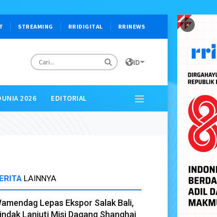
×
T
STREAMING
RRIDIGITAL
RRINEWS
ID
DUNIA 2026
EDITORIAL
ERITA
LAINNYA
amendag Lepas Ekspor Salak Bali,
indak Lanjuti Misi Dagang Shanghai