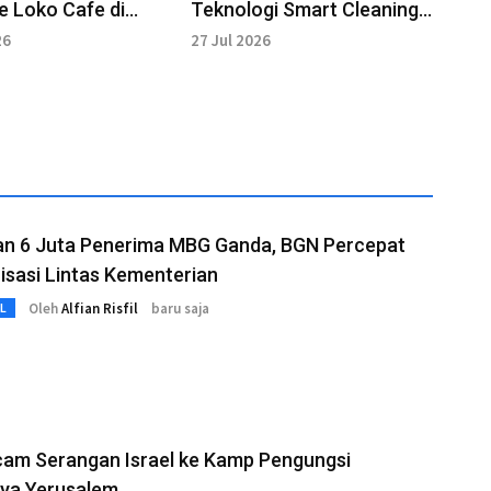
e Loko Cafe di
Teknologi Smart Cleaning
akarta
di Stasiun Kereta
26
27 Jul 2026
n 6 Juta Penerima MBG Ganda, BGN Percepat
isasi Lintas Kementerian
Oleh
Alfian Risfil
baru saja
L
cam Serangan Israel ke Kamp Pengungsi
iya Yerusalem