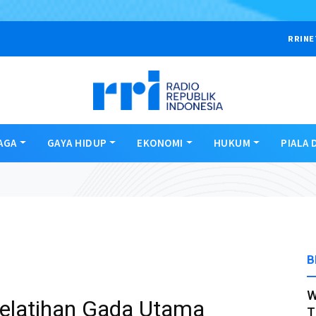
RRINE
AGA
GAYA HIDUP
EKONOMI
HUKUM
PIALA 
B
W
Pelatihan Gada Utama
T