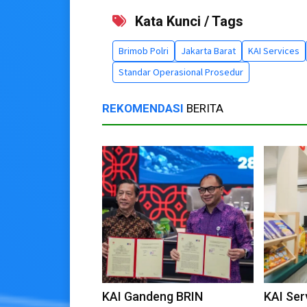
Kata Kunci / Tags
Brimob Polri
Jakarta Barat
KAI Services
Standar Operasional Prosedur
REKOMENDASI
BERITA
KAI Gandeng BRIN
KAI Ser