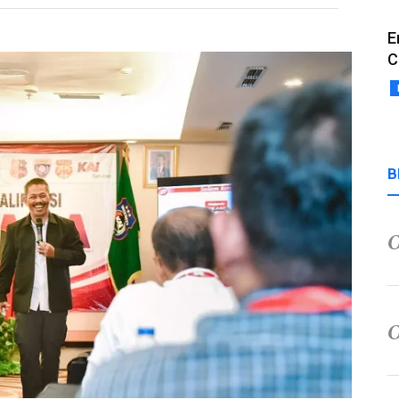
E
C
B