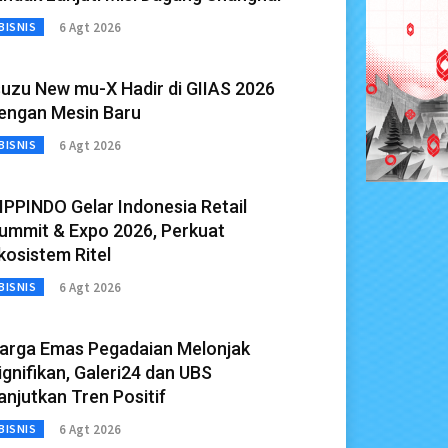
6 Agt 2026
BISNIS
suzu New mu-X Hadir di GIIAS 2026
engan Mesin Baru
6 Agt 2026
BISNIS
IPPINDO Gelar Indonesia Retail
ummit & Expo 2026, Perkuat
kosistem Ritel
6 Agt 2026
BISNIS
arga Emas Pegadaian Melonjak
ignifikan, Galeri24 dan UBS
anjutkan Tren Positif
6 Agt 2026
BISNIS