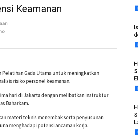
ensi Keamanan
taan
I
oho
d
H
S
n Pelatihan Gada Utama untuk meningkatkan
E
lisis risiko personel keamanan.
ima hari di Jakarta dengan melibatkan instruktur
mas Baharkam.
H
S
an materi teknis menembak serta penyusunan
L
guna menghadapi potensi ancaman kerja.