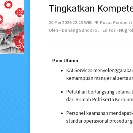
Tingkatkan Kompet
20 Mei 2026 22:23 WIB
Pusat Pemberi
Oleh - Danang Sundoro,
Editor - Nugr
Poin Utama
KAI Services menyelenggaraka
kemampuan manajerial serta ana
Pelatihan berlangsung selama l
dari Brimob Polri serta Korbin
Personel keamanan mendapatk
standar operasional prosedur 