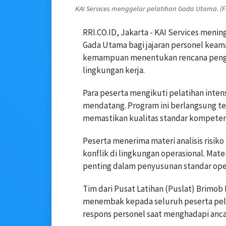
KAI Services menggelar pelatihan Gada Utama. (Fot
RRI.CO.ID, Jakarta - KAI Services men
Gada Utama bagi jajaran personel keam
kemampuan menentukan rencana pengam
lingkungan kerja.
Para peserta mengikuti pelatihan intens
mendatang. Program ini berlangsung te
memastikan kualitas standar kompeten
Peserta menerima materi analisis risik
konflik di lingkungan operasional. Ma
penting dalam penyusunan standar opera
Tim dari Pusat Latihan (Puslat) Brimob
menembak kepada seluruh peserta pela
respons personel saat menghadapi anca