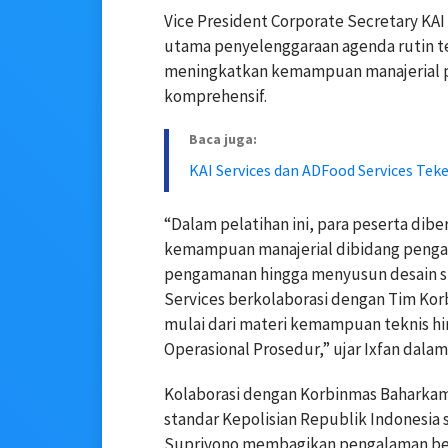
Vice President Corporate Secretary KAI
utama penyelenggaraan agenda rutin te
meningkatkan kemampuan manajerial p
komprehensif.
Baca juga:
KAI Services dan ADFood Services Te
“Dalam pelatihan ini, para peserta dib
kemampuan manajerial dibidang penga
pengamanan hingga menyusun desain si
Services berkolaborasi dengan Tim Ko
mulai dari materi kemampuan teknis h
Operasional Prosedur,” ujar Ixfan dala
Kolaborasi dengan Korbinmas Baharkam
standar Kepolisian Republik Indonesia s
Supriyono membagikan pengalaman ber