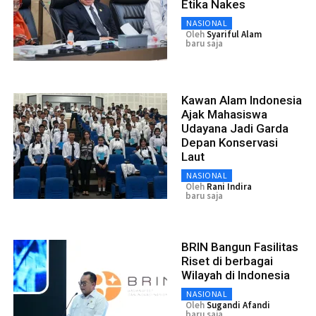
Etika Nakes
NASIONAL
Oleh
Syariful Alam
baru saja
Kawan Alam Indonesia
Ajak Mahasiswa
Udayana Jadi Garda
Depan Konservasi
Laut
NASIONAL
Oleh
Rani Indira
baru saja
BRIN Bangun Fasilitas
Riset di berbagai
Wilayah di Indonesia
NASIONAL
Oleh
Sugandi Afandi
baru saja