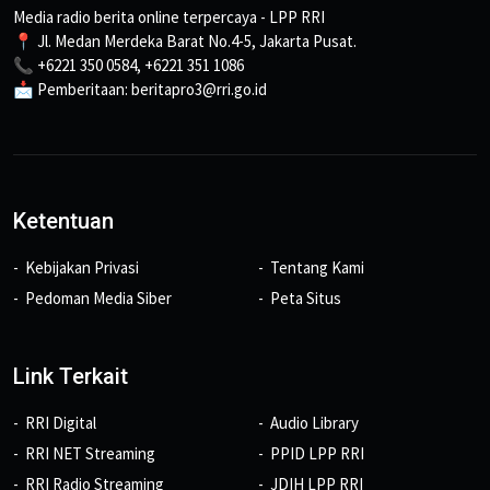
Media radio berita online terpercaya - LPP RRI
📍 Jl. Medan Merdeka Barat No.4-5, Jakarta Pusat.
📞 +6221 350 0584, +6221 351 1086
📩 Pemberitaan: beritapro3@rri.go.id
Ketentuan
Kebijakan Privasi
Tentang Kami
Pedoman Media Siber
Peta Situs
Link Terkait
RRI Digital
Audio Library
RRI NET Streaming
PPID LPP RRI
RRI Radio Streaming
JDIH LPP RRI