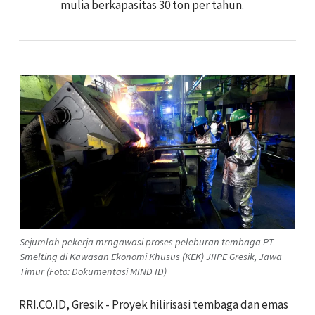
mulia berkapasitas 30 ton per tahun.
Sejumlah pekerja mrngawasi proses peleburan tembaga PT
Smelting di Kawasan Ekonomi Khusus (KEK) JIIPE Gresik, Jawa
Timur (Foto: Dokumentasi MIND ID)
RRI.CO.ID, Gresik - Proyek hilirisasi tembaga dan emas