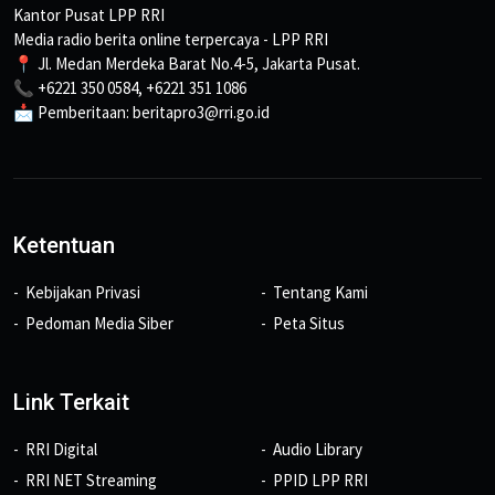
Kantor Pusat LPP RRI
Media radio berita online terpercaya - LPP RRI
📍 Jl. Medan Merdeka Barat No.4-5, Jakarta Pusat.
📞 +6221 350 0584, +6221 351 1086
📩 Pemberitaan: beritapro3@rri.go.id
Ketentuan
Kebijakan Privasi
Tentang Kami
Pedoman Media Siber
Peta Situs
Link Terkait
RRI Digital
Audio Library
RRI NET Streaming
PPID LPP RRI