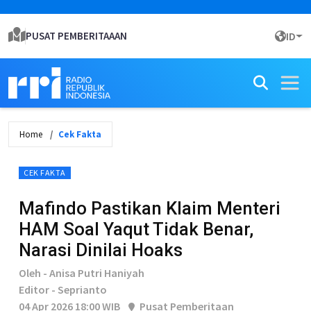
PUSAT PEMBERITAAAN
ID
Home
Cek Fakta
CEK FAKTA
Mafindo Pastikan Klaim Menteri
HAM Soal Yaqut Tidak Benar,
Narasi Dinilai Hoaks
Oleh - Anisa Putri Haniyah
Editor - Seprianto
04 Apr 2026 18:00 WIB
Pusat Pemberitaan