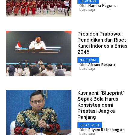
REGIONAL
Oleh
Namira Kaguma
baru saja
Presiden Prabowo:
Pendidikan dan Riset
Kunci Indonesia Emas
2045
NASIONAL
Oleh
Afriani Respati
baru saja
Kusnaeni: 'Blueprint'
Sepak Bola Harus
Konsisten demi
Prestasi Jangka
Panjang
SEPAK BOLA
Oleh
Ellyani Ratnaningsih
baru saja