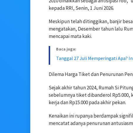
2010 dinaikkan sebagai antisipasi rob
kepada RRI, Senin, 1 Juni 2026.
Meskipun telah ditinggikan, banjir be
mengatakan, Desember tahun lalu Rumah
mencapai mata kaki.
Baca juga:
Tanggal 27 Juli Memperingati Apa? I
Dilema Harga Tiket dan Penurunan Pe
Sejak akhir tahun 2024, Rumah Si Pitu
sebelumnya tiket dibanderol Rp5.000, k
kerja dan Rp15.000 pada akhir pekan.
Kenaikan ini rupanya berdampak signi
mencatat adanya penurunan antusiasme