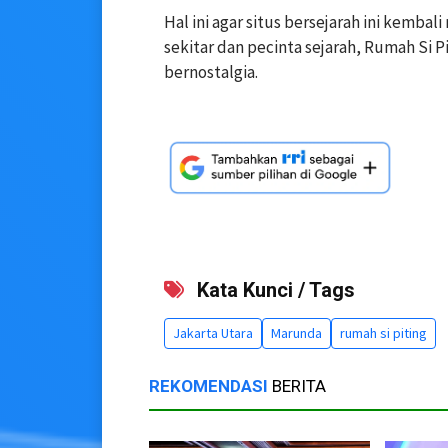
Hal ini agar situs bersejarah ini kembal
sekitar dan pecinta sejarah, Rumah Si P
bernostalgia.
Kata Kunci / Tags
Jakarta Utara
Marunda
rumah si piting
REKOMENDASI
BERITA