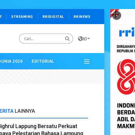
×
T
STREAMING
RRIDIGITAL
RRINEWS
ID
DUNIA 2026
EDITORIAL
ERITA
LAINNYA
ighrul Lappung Bersatu Perkuat
paya Pelestarian Bahasa Lampung