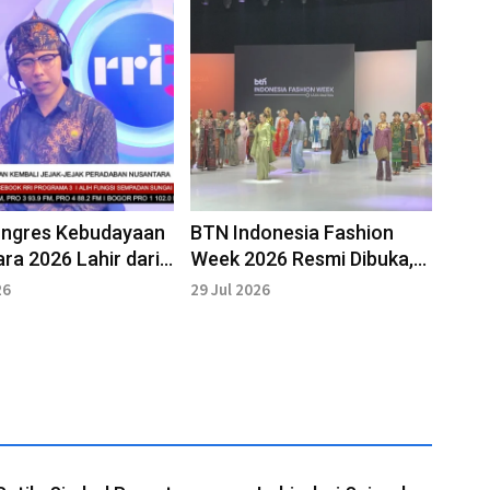
ongres Kebudayaan
BTN Indonesia Fashion
ra 2026 Lahir dari
Week 2026 Resmi Dibuka,
i Pelaku Budaya
Ulos Jadi Inspirasi Utama
26
29 Jul 2026