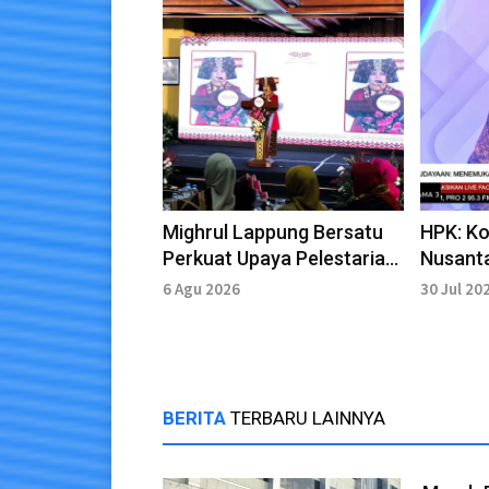
Mighrul Lappung Bersatu
HPK: K
Perkuat Upaya Pelestarian
Nusanta
Bahasa Lampung
Aspiras
6 Agu 2026
30 Jul 20
BERITA
TERBARU LAINNYA