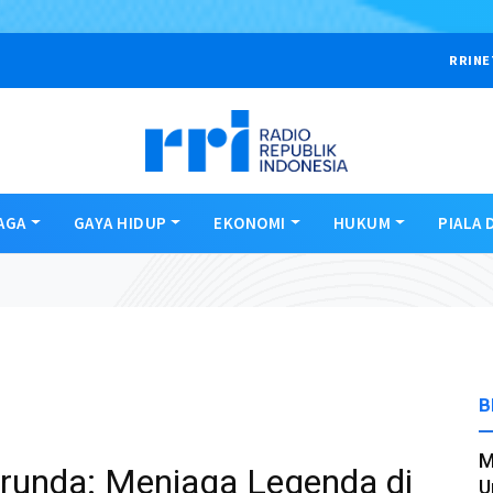
RRINE
AGA
GAYA HIDUP
EKONOMI
HUKUM
PIALA 
B
M
runda: Menjaga Legenda di
U