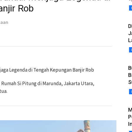
njir Rob
taan
D
J
L
B
jaga Legenda di Tengah Kepungan Banjir Rob
B
S
n, Rumah Si Pitung di Marunda, Jakarta Utara,
tua.
M
P
I