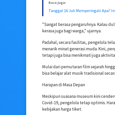
Baca juga:
Tanggal 16 Juli Memperingati Apa? I
"Sangat berasa pengaruhnya. Kalau dul
kerasa juga bagi warga," ujarnya.
Padahal, secara fasilitas, pengelola t
menarik minat generasi muda. Kini, pen
tetapi juga bisa menikmati juga aktivita
Mulai dari pemutaran film sejarah hing
bisa belajar alat musik tradisional secar
Harapan di Masa Depan
Meskipun suasana museum kini cenderu
Covid-19, pengelola tetap optimis. Har
kebijakan harga tiket.