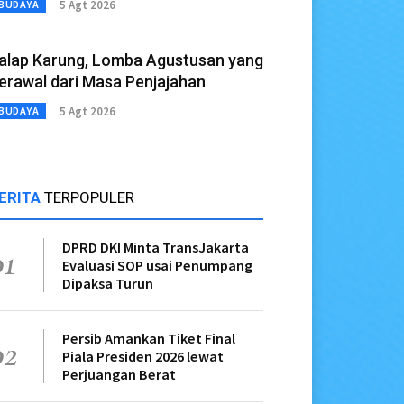
5 Agt 2026
BUDAYA
alap Karung, Lomba Agustusan yang
erawal dari Masa Penjajahan
5 Agt 2026
BUDAYA
ERITA
TERPOPULER
DPRD DKI Minta TransJakarta
01
Evaluasi SOP usai Penumpang
Dipaksa Turun
Persib Amankan Tiket Final
02
Piala Presiden 2026 lewat
Perjuangan Berat