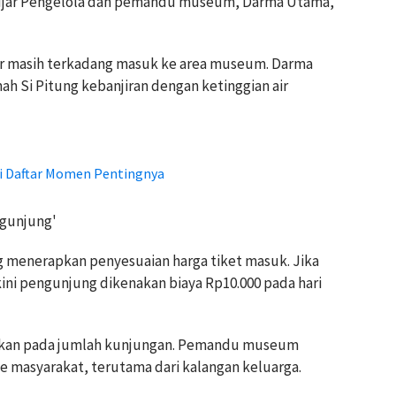
," ujar Pengelola dan pemandu museum, Darma Utama,
sar masih terkadang masuk ke area museum. Darma
 Si Pitung kebanjiran dengan ketinggian air
ni Daftar Momen Pentingnya
ngunjung'
ng menerapkan penyesuaian harga tiket masuk. Jika
ini pengunjung dikenakan biaya Rp10.000 pada hari
fikan pada jumlah kunjungan. Pemandu museum
 masyarakat, terutama dari kalangan keluarga.