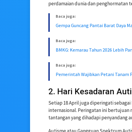
perdamaian dunia dan penghormatan te
Baca juga:
Gempa Guncang Pantai Barat Daya Ma
Baca juga:
BMKG: Kemarau Tahun 2026 Lebih Pa
Baca juga:
Pemerintah Wajibkan Petani Tanam P
2. Hari Kesadaran Au
Setiap 18 April juga diperingati sebaga
internasional. Peringatan ini bertuj
tantangan yang dihadapi penyandang a
Autisme atau Gangguan Spektrum Autis