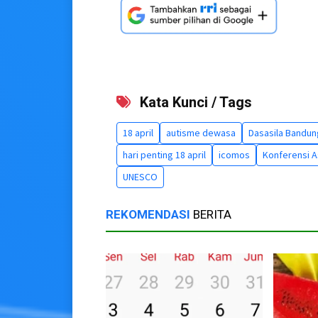
Kata Kunci / Tags
18 april
autisme dewasa
Dasasila Bandun
hari penting 18 april
icomos
Konferensi As
UNESCO
REKOMENDASI
BERITA