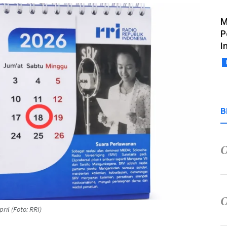
M
P
I
B
ril (Foto: RRI)