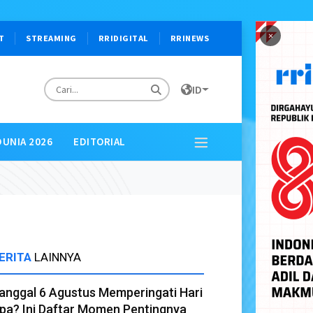
×
T
STREAMING
RRIDIGITAL
RRINEWS
ID
DUNIA 2026
EDITORIAL
ERITA
LAINNYA
anggal 6 Agustus Memperingati Hari
pa? Ini Daftar Momen Pentingnya