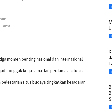
taan
M
unaiya
U
D
J
tiga momen penting nasional dan internasional
L
njadi tonggak kerja sama dan perdamaian dunia
 pelestarian situs budaya tingkatkan kesadaran
B
B
S