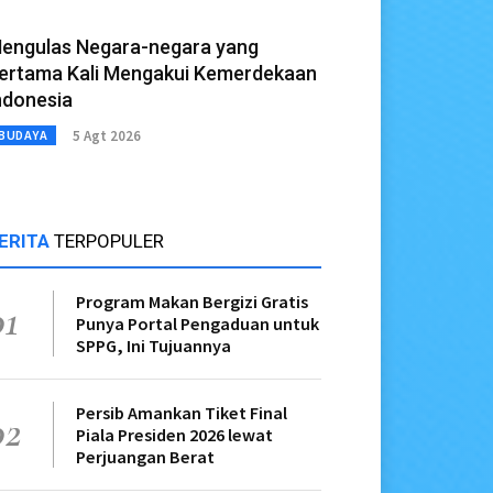
engulas Negara-negara yang
ertama Kali Mengakui Kemerdekaan
ndonesia
5 Agt 2026
BUDAYA
ERITA
TERPOPULER
Program Makan Bergizi Gratis
01
Punya Portal Pengaduan untuk
SPPG, Ini Tujuannya
Persib Amankan Tiket Final
02
Piala Presiden 2026 lewat
Perjuangan Berat