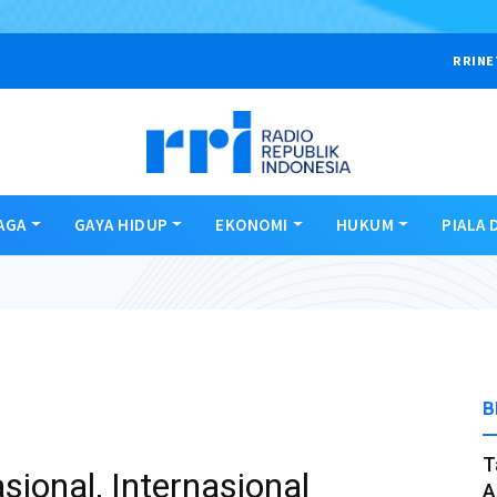
RRINE
AGA
GAYA HIDUP
EKONOMI
HUKUM
PIALA 
B
T
ional, Internasional
A