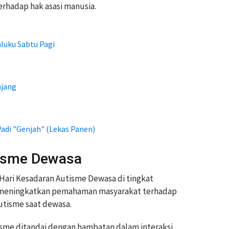
rhadap hak asasi manusia.
luku Sabtu Pagi
njang
adi "Genjah" (Lekas Panen)
tisme Dewasa
i Hari Kesadaran Autisme Dewasa di tingkat
uan meningkatkan pemahaman masyarakat terhadap
utisme saat dewasa.
me ditandai dengan hambatan dalam interaksi