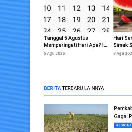
Tanggal 5 Agustus
Hari Se
Memperingati Hari Apa? Ini
Simak S
Daftar Momen Pentingnya
Fakta U
5 Agu 2026
3 Agu 20
BERITA
TERBARU LAINNYA
Pemkab 
Gagal 
REGIONA