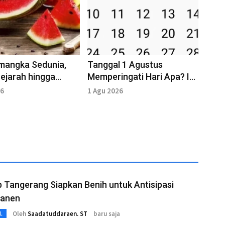
mangka Sedunia,
Tanggal 1 Agustus
ejarah hingga
Memperingati Hari Apa? Ini
niknya
Enam Momen Pentingnya
26
1 Agu 2026
Tangerang Siapkan Benih untuk Antisipasi
Panen
Oleh
Saadatuddaraen. ST
baru saja
L