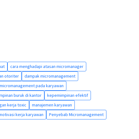
hat
cara menghadapi atasan micromanager
n otoriter
dampak micromanagement
 micromanagement pada karyawan
pinan buruk di kantor
kepemimpinan efektif
gan kerja toxic
manajemen karyawan
motivasi kerja karyawan
Penyebab Micromanagement