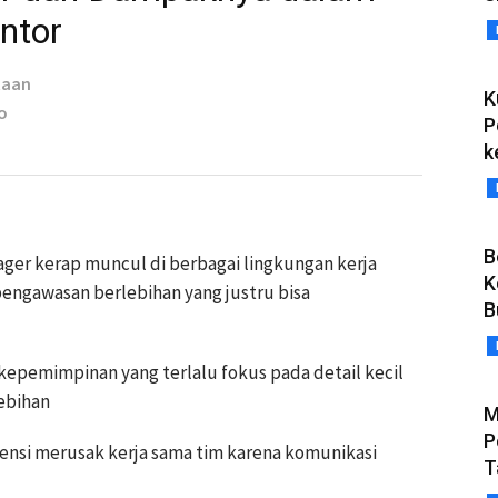
ntor
taan
K
o
P
k
B
er kerap muncul di berbagai lingkungan kerja
K
engawasan berlebihan yang justru bisa
B
pemimpinan yang terlalu fokus pada detail kecil
ebihan
M
P
nsi merusak kerja sama tim karena komunikasi
T