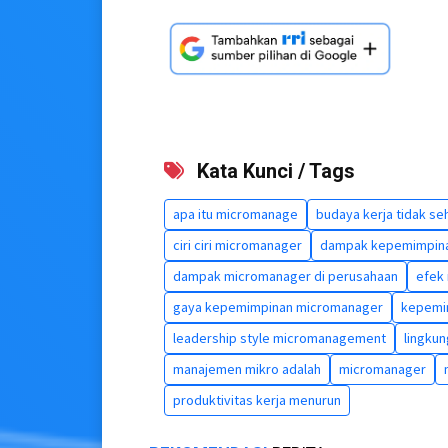
Kata Kunci / Tags
apa itu micromanage
budaya kerja tidak se
ciri ciri micromanager
dampak kepemimpina
dampak micromanager di perusahaan
efek
gaya kepemimpinan micromanager
kepemim
leadership style micromanagement
lingkun
manajemen mikro adalah
micromanager
produktivitas kerja menurun