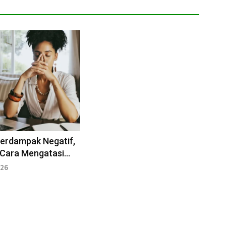
erdampak Negatif,
 Cara Mengatasi
epemimpinan
026
anager