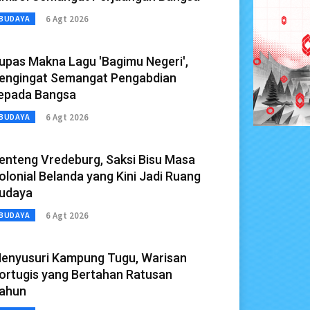
6 Agt 2026
BUDAYA
upas Makna Lagu 'Bagimu Negeri',
engingat Semangat Pengabdian
epada Bangsa
6 Agt 2026
BUDAYA
enteng Vredeburg, Saksi Bisu Masa
olonial Belanda yang Kini Jadi Ruang
udaya
6 Agt 2026
BUDAYA
enyusuri Kampung Tugu, Warisan
ortugis yang Bertahan Ratusan
ahun