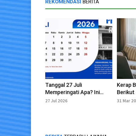
REKOMENDASI
BERITA
Tanggal 27 Juli
Kerap B
Memperingati Apa? Ini
Berikut
Daftar Momen Pentingnya
Gaya K
27 Jul 2026
31 Mar 2
Microm