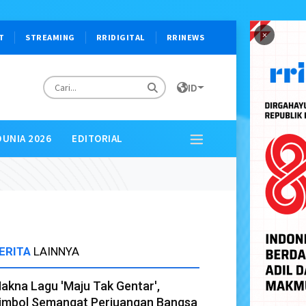
×
T
STREAMING
RRIDIGITAL
RRINEWS
ID
DUNIA 2026
EDITORIAL
ERITA
LAINNYA
akna Lagu 'Maju Tak Gentar',
imbol Semangat Perjuangan Bangsa