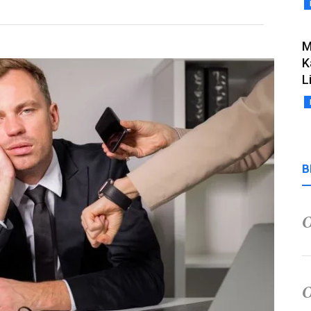
M
K
L
B