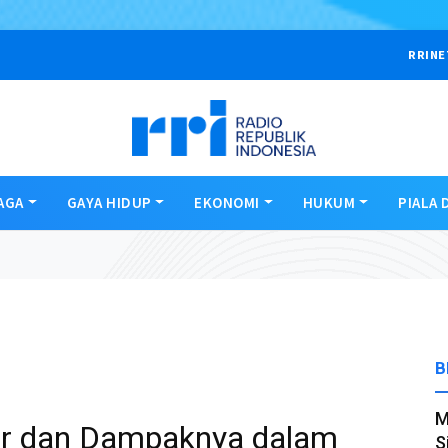
RRINE
AGA
GAYA HIDUP
EKONOMI
HUKUM
PIALA 
B
M
er dan Dampaknya dalam
S