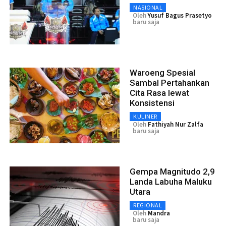
NASIONAL
Oleh
Yusuf Bagus Prasetyo
baru saja
Waroeng Spesial
Sambal Pertahankan
Cita Rasa lewat
Konsistensi
KULINER
Oleh
Fathiyah Nur Zalfa
baru saja
Gempa Magnitudo 2,9
Landa Labuha Maluku
Utara
REGIONAL
Oleh
Mandra
baru saja