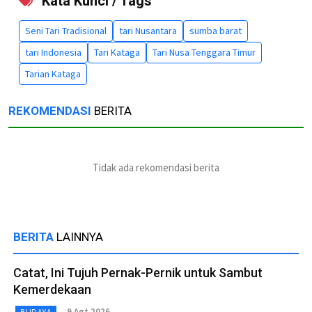
Kata Kunci / Tags
Seni Tari Tradisional
tari Nusantara
sumba barat
tari Indonesia
Tari Kataga
Tari Nusa Tenggara Timur
Tarian Kataga
REKOMENDASI
BERITA
Tidak ada rekomendasi berita
BERITA
LAINNYA
Catat, Ini Tujuh Pernak-Pernik untuk Sambut
Kemerdekaan
9 Agt 2026
BUDAYA