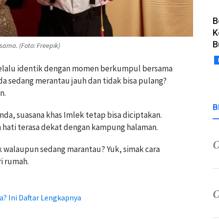
B
K
B
ma. (Foto: Freepik)
 selalu identik dengan momen berkumpul bersama
da sedang merantau jauh dan tidak bisa pulang?
n.
B
nda, suasana khas Imlek tetap bisa diciptakan.
kin hati terasa dekat dengan kampung halaman.
k walaupun sedang marantau? Yuk, simak cara
i rumah.
a? Ini Daftar Lengkapnya