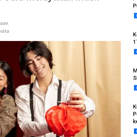
P
taan
osita
K
1
M
S
K
P
k