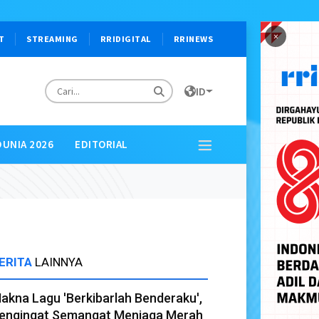
×
T
STREAMING
RRIDIGITAL
RRINEWS
ID
DUNIA 2026
EDITORIAL
ERITA
LAINNYA
akna Lagu 'Berkibarlah Benderaku',
engingat Semangat Menjaga Merah