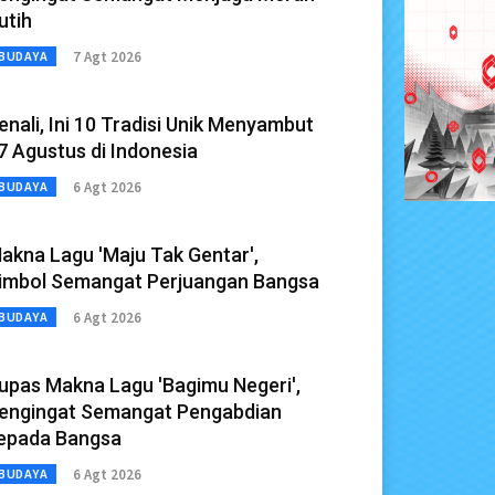
utih
7 Agt 2026
BUDAYA
enali, Ini 10 Tradisi Unik Menyambut
7 Agustus di Indonesia
6 Agt 2026
BUDAYA
akna Lagu 'Maju Tak Gentar',
imbol Semangat Perjuangan Bangsa
6 Agt 2026
BUDAYA
upas Makna Lagu 'Bagimu Negeri',
engingat Semangat Pengabdian
epada Bangsa
6 Agt 2026
BUDAYA