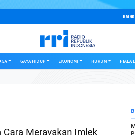
RRINE
AGA
GAYA HIDUP
EKONOMI
HUKUM
PIALA 
B
M
ah Cara Merayakan Imlek
P