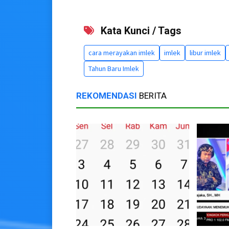
Kata Kunci / Tags
cara merayakan imlek
imlek
libur imlek
Tahun Baru Imlek
REKOMENDASI
BERITA