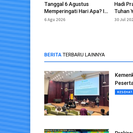
Tanggal 6 Agustus
Hadi Pr
Memperingati Hari Apa? Ini
Tuhan 
Daftar Momen Pentingnya
6 Agu 2026
30 Jul 20
BERITA
TERBARU LAINNYA
Kemenk
Peserta
KESEHAT