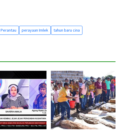
Perantau
perayaan Imlek
tahun baru cina