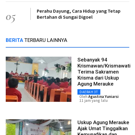
Perahu Dayung, Cara Hidup yang Tetap
05
Bertahan di Sungai Digoel
BERITA
TERBARU LAINNYA
Sebanyak 94
Krismawan/Krismawati
Terima Sakramen
Krisma dari Uskup
Agung Merauke
DAERAH 3T
Oleh
Agustina Yuniarsi
11 jam yang lalu
Uskup Agung Merauke
Ajak Umat Tinggalkan
Kemunafikan dan