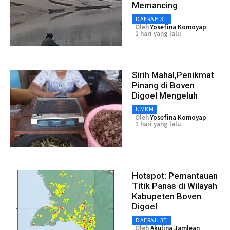
Memancing
DAERAH 3T
Oleh
Yosefina Komoyap
1 hari yang lalu
Sirih Mahal,Penikmat
Pinang di Boven
Digoel Mengeluh
UMKM
Oleh
Yosefina Komoyap
1 hari yang lalu
Hotspot: Pemantauan
Titik Panas di Wilayah
Kabupeten Boven
Digoel
DAERAH 3T
Oleh
Akulina Jamlean