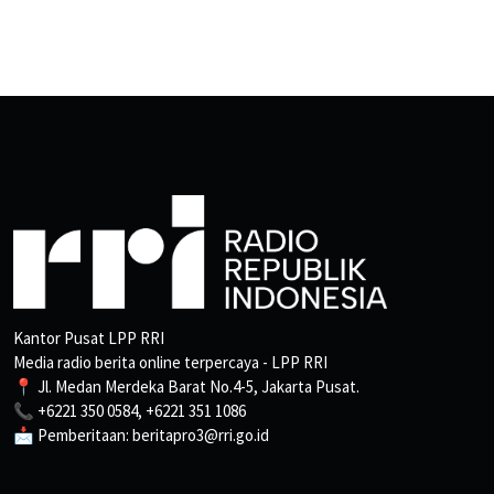
Kantor Pusat LPP RRI
Media radio berita online terpercaya - LPP RRI
📍 Jl. Medan Merdeka Barat No.4-5, Jakarta Pusat.
📞 +6221 350 0584, +6221 351 1086
📩 Pemberitaan: beritapro3@rri.go.id