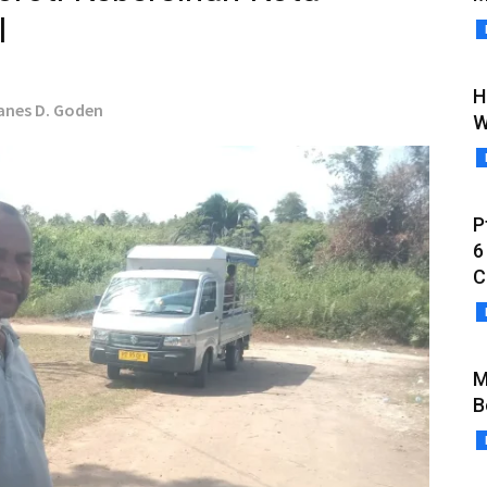
l
H
hanes D. Goden
W
P
6
C
M
B