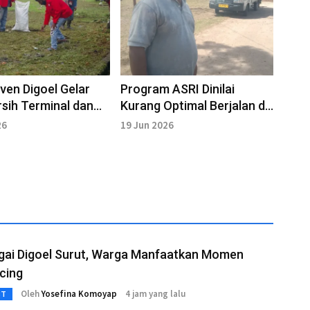
en Digoel Gelar
Program ASRI Dinilai
rsih Terminal dan
Kurang Optimal Berjalan di
entral Tanah Merah
Boven Digoel
26
19 Jun 2026
ngai Digoel Surut, Warga Manfaatkan Momen
cing
Oleh
Yosefina Komoyap
4 jam yang lalu
3T