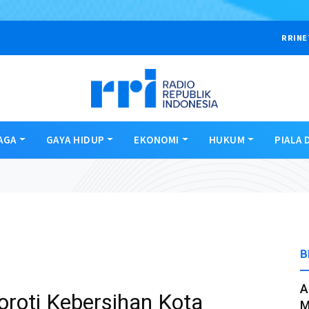
RRINE
AGA
GAYA HIDUP
EKONOMI
HUKUM
PIALA 
B
A
oroti Kebersihan Kota
M