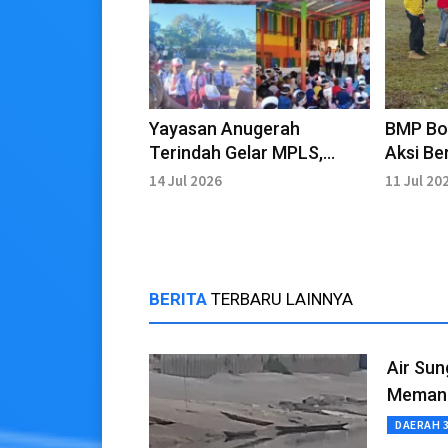
Yayasan Anugerah
BMP Bov
Terindah Gelar MPLS,
Aksi Be
Tanamkan Karakter dan
Pasar S
14 Jul 2026
11 Jul 20
Kebiasaan Positif
BERITA
TERBARU LAINNYA
Air Su
Meman
DAERAH 