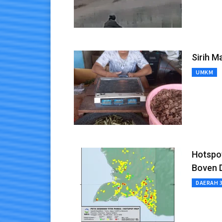
Sirih M
UMKM
Hotspot
Boven 
DAERAH 