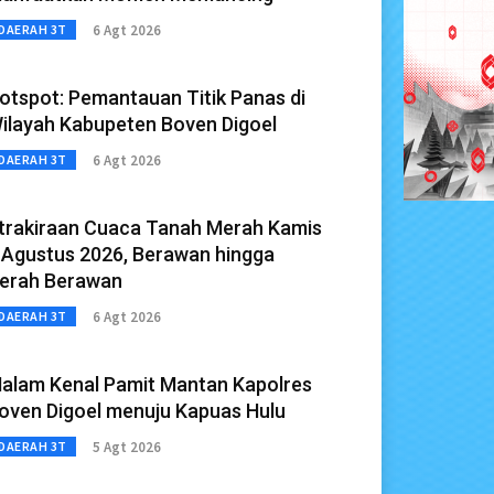
6 Agt 2026
DAERAH 3T
otspot: Pemantauan Titik Panas di
ilayah Kabupeten Boven Digoel
6 Agt 2026
DAERAH 3T
trakiraan Cuaca Tanah Merah Kamis
 Agustus 2026, Berawan hingga
erah Berawan
6 Agt 2026
DAERAH 3T
alam Kenal Pamit Mantan Kapolres
oven Digoel menuju Kapuas Hulu
5 Agt 2026
DAERAH 3T