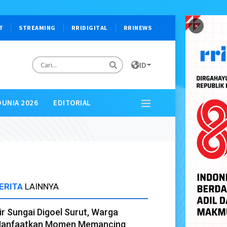
×
T
STREAMING
RRIDIGITAL
RRINEWS
ID
DUNIA 2026
EDITORIAL
ERITA
LAINNYA
ir Sungai Digoel Surut, Warga
anfaatkan Momen Memancing