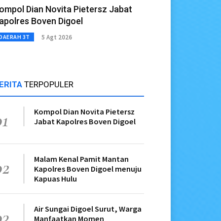
ompol Dian Novita Pietersz Jabat
apolres Boven Digoel
5 Agt 2026
DAERAH 3T
ERITA
TERPOPULER
Kompol Dian Novita Pietersz
01
Jabat Kapolres Boven Digoel
Malam Kenal Pamit Mantan
02
Kapolres Boven Digoel menuju
Kapuas Hulu
Air Sungai Digoel Surut, Warga
03
Manfaatkan Momen