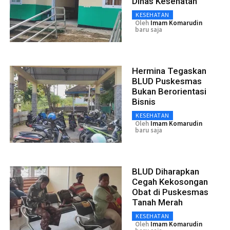
Dinas Kesehatan
KESEHATAN
Oleh
Imam Komarudin
baru saja
Hermina Tegaskan
BLUD Puskesmas
Bukan Berorientasi
Bisnis
KESEHATAN
Oleh
Imam Komarudin
baru saja
BLUD Diharapkan
Cegah Kekosongan
Obat di Puskesmas
Tanah Merah
KESEHATAN
Oleh
Imam Komarudin