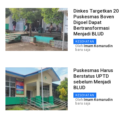
Dinkes Targetkan 20
Puskesmas Boven
Digoel Dapat
Bertransformasi
Menjadi BLUD
KESEHATAN
Oleh
Imam Komarudin
baru saja
Puskesmas Harus
Berstatus UPTD
sebelum Menjadi
BLUD
KESEHATAN
Oleh
Imam Komarudin
baru saja