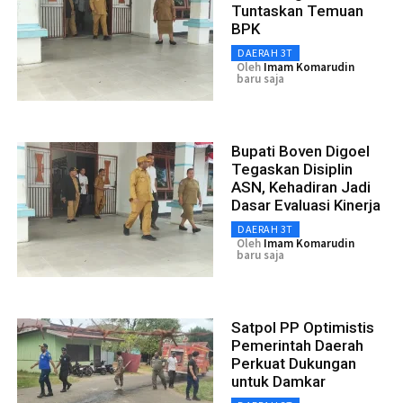
Tuntaskan Temuan
BPK
DAERAH 3T
Oleh
Imam Komarudin
baru saja
Bupati Boven Digoel
Tegaskan Disiplin
ASN, Kehadiran Jadi
Dasar Evaluasi Kinerja
DAERAH 3T
Oleh
Imam Komarudin
baru saja
Satpol PP Optimistis
Pemerintah Daerah
Perkuat Dukungan
untuk Damkar