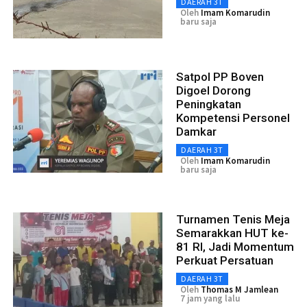
DAERAH 3T
Oleh
Imam Komarudin
baru saja
Satpol PP Boven
Digoel Dorong
Peningkatan
Kompetensi Personel
Damkar
DAERAH 3T
Oleh
Imam Komarudin
baru saja
Turnamen Tenis Meja
Semarakkan HUT ke-
81 RI, Jadi Momentum
Perkuat Persatuan
DAERAH 3T
Oleh
Thomas M Jamlean
7 jam yang lalu