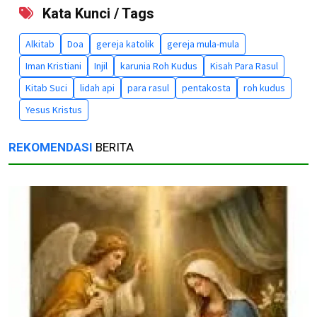
Kata Kunci / Tags
Alkitab
Doa
gereja katolik
gereja mula-mula
Iman Kristiani
Injil
karunia Roh Kudus
Kisah Para Rasul
Kitab Suci
lidah api
para rasul
pentakosta
roh kudus
Yesus Kristus
REKOMENDASI
BERITA