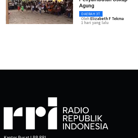
Agung
DAERAH 3T
Oleh
Elizabeth F Tekma
1 hari yang lalu
Kantor Pusat LPP RRI