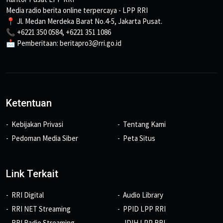
Media radio berita online terpercaya - LPP RRI
📍 Jl. Medan Merdeka Barat No.4-5, Jakarta Pusat.
📞 +6221 350 0584, +6221 351 1086
📩 Pemberitaan: beritapro3@rri.go.id
Ketentuan
Kebijakan Privasi
Tentang Kami
Pedoman Media Siber
Peta Situs
Link Terkait
RRI Digital
Audio Library
RRI NET Streaming
PPID LPP RRI
RRI Radio Streaming
JDIH LPP RRI