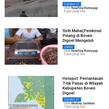
DAERAH 3T
Oleh
Yosefina Komoyap
5 jam yang lalu
Sirih Mahal,Penikmat
Pinang di Boven
Digoel Mengeluh
UMKM
Oleh
Yosefina Komoyap
5 jam yang lalu
Hotspot: Pemantauan
Titik Panas di Wilayah
Kabupeten Boven
Digoel
DAERAH 3T
Oleh
Akulina Jamlean
7 jam yang lalu