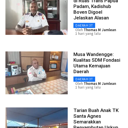
di Ruas Trans Papua
Padam, Kadishub
Boven Digoel
Jelaskan Alasan
DAERAH 3T
Oleh
Thomas M Jamlean
1 hari yang lalu
Musa Wandengge:
Kualitas SDM Fondasi
Utama Kemajuan
Daerah
DAERAH 3T
Oleh
Thomas M Jamlean
1 hari yang lalu
Tarian Buah Anak TK
Santa Agnes
Semarakkan
Penyambutan Uskup