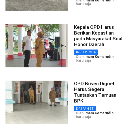
Oleh
Imam Komarudin
baru saja
Kepala OPD Harus
Berikan Kepastian
pada Masyarakat Soal
Honor Daerah
INFO PEMDA
Oleh
Imam Komarudin
baru saja
OPD Boven Digoel
Harus Segera
Tuntaskan Temuan
BPK
DAERAH 3T
Oleh
Imam Komarudin
baru saja