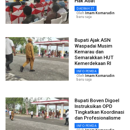
Hak Adat
DAERAH 3T
Oleh
Imam Komarudin
baru saja
Bupati Ajak ASN
Waspadai Musim
Kemarau dan
Semarakkan HUT
Kemerdekaan RI
INFO PEMDA
Oleh
Imam Komarudin
baru saja
Bupati Boven Digoel
Instruksikan OPD
Tingkatkan Koordinasi
dan Profesionalisme
INFO PEMDA