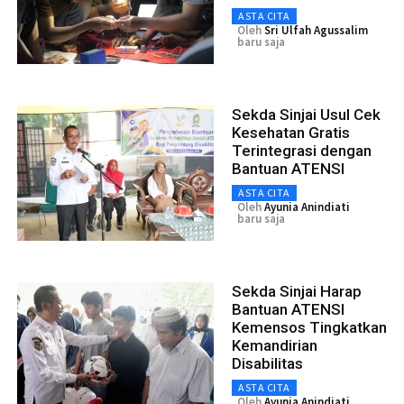
ASTA CITA
Oleh
Sri Ulfah Agussalim
baru saja
Sekda Sinjai Usul Cek
Kesehatan Gratis
Terintegrasi dengan
Bantuan ATENSI
ASTA CITA
Oleh
Ayunia Anindiati
baru saja
Sekda Sinjai Harap
Bantuan ATENSI
Kemensos Tingkatkan
Kemandirian
Disabilitas
ASTA CITA
Oleh
Ayunia Anindiati