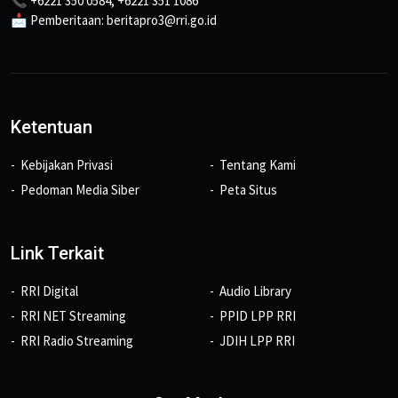
📞 +6221 350 0584, +6221 351 1086
📩 Pemberitaan: beritapro3@rri.go.id
Ketentuan
Kebijakan Privasi
Tentang Kami
Pedoman Media Siber
Peta Situs
Link Terkait
RRI Digital
Audio Library
RRI NET Streaming
PPID LPP RRI
RRI Radio Streaming
JDIH LPP RRI