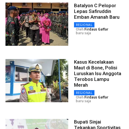
Batalyon C Pelopor
Lepas Safiruddin
Emban Amanah Baru
REGIONAL
Oleh
Firdaus Gaffar
baru saja
Kasus Kecelakaan
Maut di Bone, Polisi
Luruskan Isu Anggota
Terobos Lampu
Merah
REGIONAL
Oleh
Firdaus Gaffar
baru saja
Bupati Sinjai
Tekankan Sportivitas