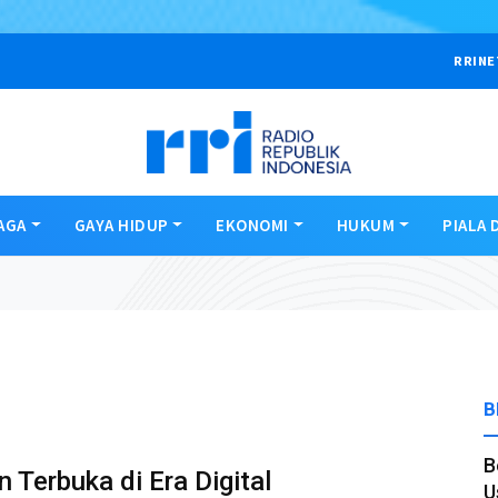
RRINE
AGA
GAYA HIDUP
EKONOMI
HUKUM
PIALA 
B
B
 Terbuka di Era Digital
U