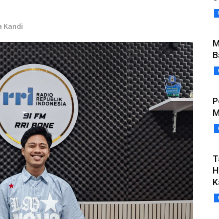
a Kandi
M
B
P
M
T
H
K