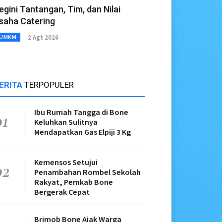
egini Tantangan, Tim, dan Nilai
saha Catering
2 Agt 2026
UMKM
ERITA
TERPOPULER
Ibu Rumah Tangga di Bone
01
Keluhkan Sulitnya
Mendapatkan Gas Elpiji 3 Kg
Kemensos Setujui
02
Penambahan Rombel Sekolah
Rakyat, Pemkab Bone
Bergerak Cepat
Brimob Bone Ajak Warga