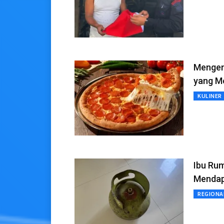
Mengena
yang M
KULINER
Ibu Rum
Mendapa
REGIONA