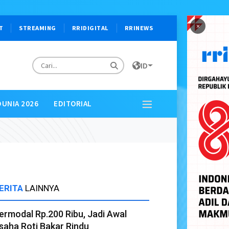
×
T
STREAMING
RRIDIGITAL
RRINEWS
ID
DUNIA 2026
EDITORIAL
ERITA
LAINNYA
ermodal Rp.200 Ribu, Jadi Awal
saha Roti Bakar Rindu