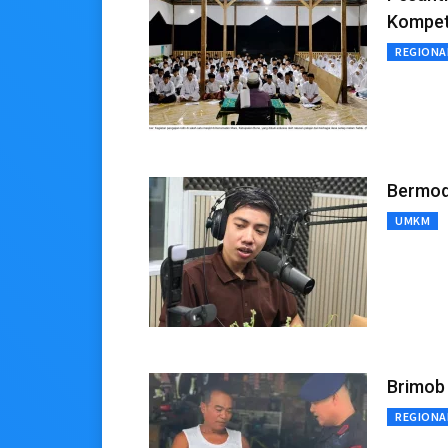
Kompet
REGIONA
Bermoda
UMKM
Brimob
REGIONA