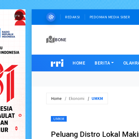
×
REDAKSI
PEDOMAN MEDIA SIBER
BONE
HOME
BERITA
OLAHR
Home
Ekonomi
UMKM
UMKM
Peluang Distro Lokal Makin