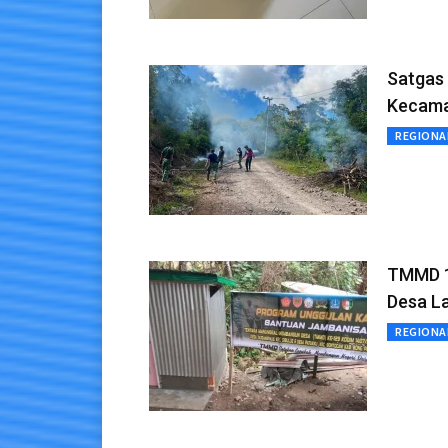
Satgas
Kecama
REGIONA
TMMD 1
Desa L
REGIONA