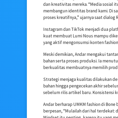
dan kreativitas mereka. “Media sosial 
membangun identitas brand kami. Di sa
proses kreatifnya,” ujarnya saat dialog
Instagram dan TikTok menjadi dua platfo
kuat membuat Lumi Nous mampu dikenal
yang aktif mengonsumsi konten fashion
Meski demikian, Andar mengakui tantan
bahan serta proses produksi. Ia menut
berkualitas membuatnya memilih produ
Strategi menjaga kualitas dilakukan de
bahan hingga pengecekan akhir sebelum
sebelum rilis artikel baru. Konsistensi k
Andar berharap UMKM fashion di Bone b
berpesan, “Mulailah dari hal terdekat: dir
Mindset itu penting, karena itu yang m