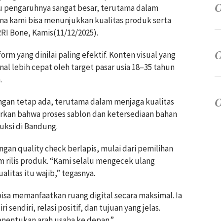
itu pengaruhnya sangat besar, terutama dalam
na kami bisa menunjukkan kualitas produk serta
 RRI Bone, Kamis(11/12/2025).
rm yang dinilai paling efektif. Konten visual yang
 lebih cepat oleh target pasar usia 18–35 tahun
.
gan tetap ada, terutama dalam menjaga kualitas
urkan bahwa proses sablon dan ketersediaan bahan
ksi di Bandung.
ngan quality check berlapis, mulai dari pemilihan
 rilis produk. “Kami selalu mengecek ulang
ualitas itu wajib,” tegasnya.
isa memanfaatkan ruang digital secara maksimal. Ia
i sendiri, relasi positif, dan tujuan yang jelas.
enentukan arah usaha ke depan.”