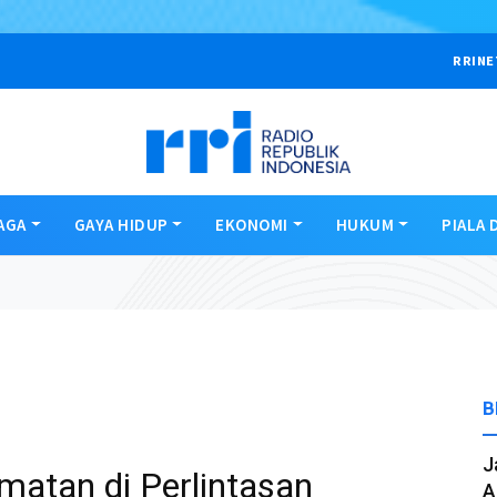
RRINE
AGA
GAYA HIDUP
EKONOMI
HUKUM
PIALA 
B
J
matan di Perlintasan
A