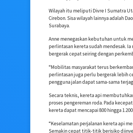
Wilayah itu meliputi Divre I Sumatra U
Cirebon. Sisa wilayah lainnya adalah Da
Surabaya.
Anne menegaskan kebutuhan untuk meni
perlintasan kereta sudah mendesak. Ia
bergerak cepat seiring dengan perkemb
“Mobilitas masyarakat terus berkemban
perlintasan juga perlu bergerak lebih 
pengguna jalan dapat sama-sama terjaga
Secara teknis, kereta api membutuhk
proses pengereman roda. Pada kecepata
kereta dapat mencapai 800 hingga 1.200
“Keselamatan perjalanan kereta api m
Semakin cepat titik-titik berisiko diinv