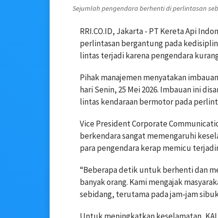
Sejumlah pengendara berhenti di perlintasan sebi
RRI.CO.ID, Jakarta - PT Kereta Api Ind
perlintasan bergantung pada kedisiplin
lintas terjadi karena pengendara kuran
Pihak manajemen menyatakan imbauan k
hari Senin, 25 Mei 2026. Imbauan ini di
lintas kendaraan bermotor pada perlint
Vice President Corporate Communicati
berkendara sangat memengaruhi keselam
para pengendara kerap memicu terjadin
“Beberapa detik untuk berhenti dan me
banyak orang. Kami mengajak masyarakat 
sebidang, terutama pada jam-jam sibuk p
Untuk meningkatkan keselamatan, KAI