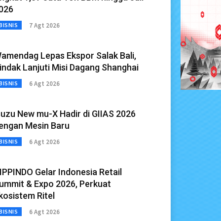
026
7 Agt 2026
BISNIS
amendag Lepas Ekspor Salak Bali,
indak Lanjuti Misi Dagang Shanghai
6 Agt 2026
BISNIS
suzu New mu-X Hadir di GIIAS 2026
engan Mesin Baru
6 Agt 2026
BISNIS
IPPINDO Gelar Indonesia Retail
ummit & Expo 2026, Perkuat
kosistem Ritel
6 Agt 2026
BISNIS