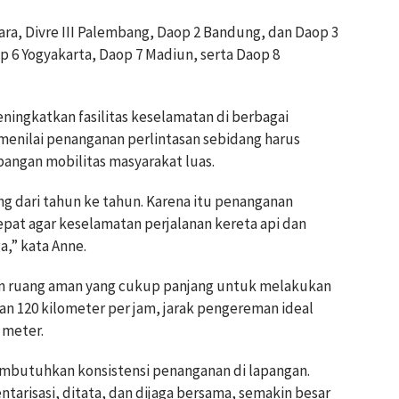
tara, Divre III Palembang, Daop 2 Bandung, dan Daop 3
op 6 Yogyakarta, Daop 7 Madiun, serta Daop 8
ngkatkan fasilitas keselamatan di berbagai
 menilai penanganan perlintasan sebidang harus
angan mobilitas masyarakat luas.
g dari tahun ke tahun. Karena itu penanganan
cepat agar keselamatan perjalanan kereta api dan
,” kata Anne.
an ruang aman yang cukup panjang untuk melakukan
n 120 kilometer per jam, jarak pengereman ideal
 meter.
embutuhkan konsistensi penanganan di lapangan.
entarisasi, ditata, dan dijaga bersama, semakin besar