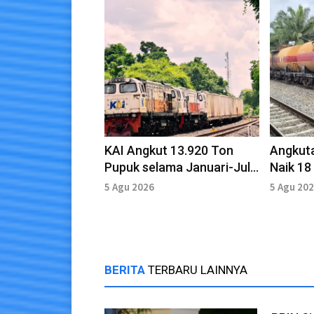
KAI Angkut 13.920 Ton
Angkut
Pupuk selama Januari-Juli
Naik 18
2026
374.09
5 Agu 2026
5 Agu 20
BERITA
TERBARU LAINNYA