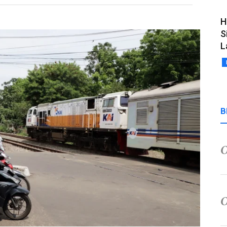
H
S
L
B