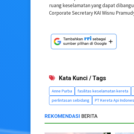
ruang keselamatan yang dapat dibangun
Corporate Secretary KAI Wisnu Pramud
Kata Kunci / Tags
Anne Purba
fasilitas keselamatan kereta
perlintasan sebidang
PT Kereta Api Indones
REKOMENDASI
BERITA