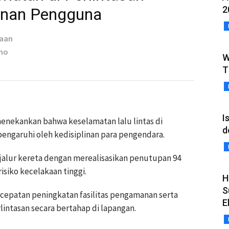
2
linan Pengguna
taan
oho
W
T
I
menekankan bahwa keselamatan lalu lintas di
d
pengaruhi oleh kedisiplinan para pengendara.
jalur kereta dengan merealisasikan penutupan 94
risiko kecelakaan tinggi.
H
S
patan peningkatan fasilitas pengamanan serta
E
intasan secara bertahap di lapangan.