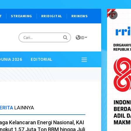
×
T
STREAMING
RRIDIGITAL
RRINEWS
ID
DUNIA 2026
EDITORIAL
ERITA
LAINNYA
aga Kelancaran Energi Nasional, KAI
ngkut 1,57 Juta Ton BBM hingga Juli