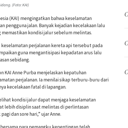
dang. (Foto: KAI)
onesia (KAI) mengingatkan bahwa keselamatan
an pengguna jalan. Banyak kejadian kecelakaan lalu
g memastikan kondisi jalur sebelum melintas.
eselamatan perjalanan kereta api tersebut pada
sampaikan guna mengantisipasi kepadatan arus lalu
asan sebidang.
on KAI Anne Purba menjelaskan kepatuhan
atan perjalanan. Ia menilai sikap terburu-buru dari
ya kecelakaan fatal di lapangan.
lihat kondisi jalur dapat menjaga keselamatan
lebih disiplin saat melintas di perlintasan
agi dan sore hari,” ujar Anne.
 bersama para pemangku kepentingan telah