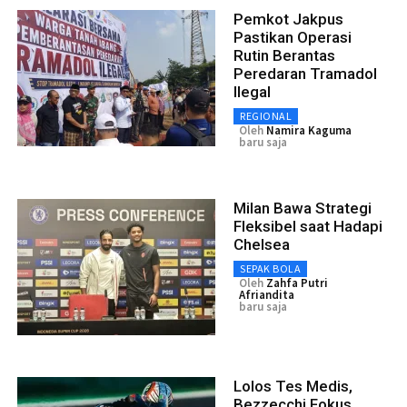
Pemkot Jakpus
Pastikan Operasi
Rutin Berantas
Peredaran Tramadol
Ilegal
REGIONAL
Oleh
Namira Kaguma
baru saja
Milan Bawa Strategi
Fleksibel saat Hadapi
Chelsea
SEPAK BOLA
Oleh
Zahfa Putri
Afriandita
baru saja
Lolos Tes Medis,
Bezzecchi Fokus