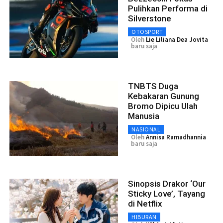
Pulihkan Performa di
Silverstone
OTOSPORT
Oleh
Lie Liliana Dea Jovita
baru saja
TNBTS Duga
Kebakaran Gunung
Bromo Dipicu Ulah
Manusia
NASIONAL
Oleh
Annisa Ramadhannia
baru saja
Sinopsis Drakor ‘Our
Sticky Love’, Tayang
di Netflix
HIBURAN