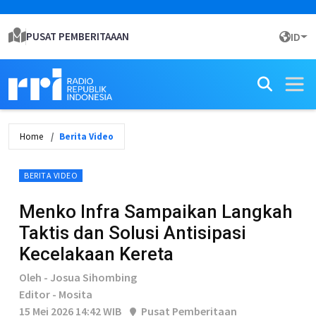
PUSAT PEMBERITAAAN
ID
Home
Berita Video
BERITA VIDEO
Menko Infra Sampaikan Langkah
Taktis dan Solusi Antisipasi
Kecelakaan Kereta
Oleh - Josua Sihombing
Editor - Mosita
15 Mei 2026 14:42 WIB
Pusat Pemberitaan