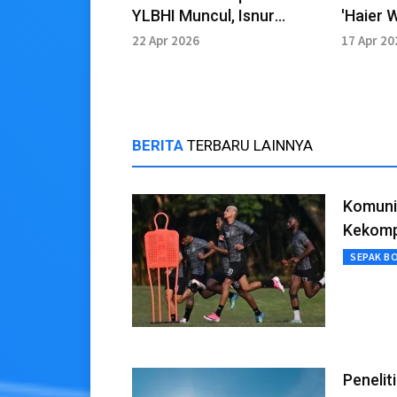
YLBHI Muncul, Isnur
'Haier 
Tegaskan Keterbukaan
2026'
22 Apr 2026
17 Apr 20
BERITA
TERBARU LAINNYA
Komuni
Kekomp
SEPAK B
Peneli