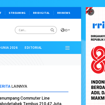
×
T
STREAMING
RRIDIGITAL
RRINEWS
ID
DUNIA 2026
EDITORIAL
ERITA
LAINNYA
enumpang Commuter Line
abodetabek Tembus 210,47 Juta,