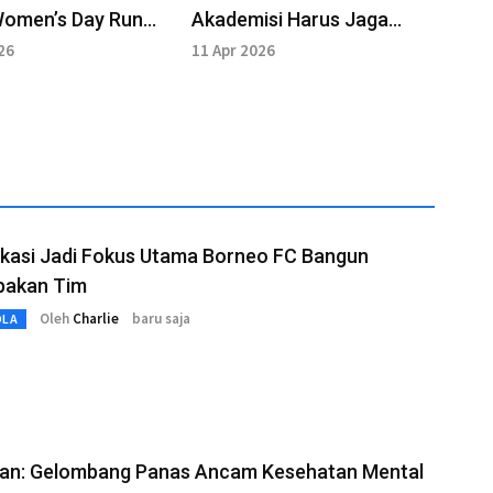
Women’s Day Run
Akademisi Harus Jaga
Integritas Publik
26
11 Apr 2026
kasi Jadi Fokus Utama Borneo FC Bangun
akan Tim
Oleh
Charlie
baru saja
OLA
tian: Gelombang Panas Ancam Kesehatan Mental