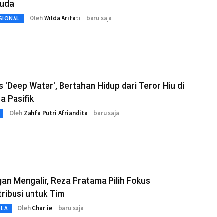
uda
Oleh
Wilda Arifati
baru saja
SIONAL
s 'Deep Water', Bertahan Hidup dari Teror Hiu di
a Pasifik
Oleh
Zahfa Putri Afriandita
baru saja
an Mengalir, Reza Pratama Pilih Fokus
ribusi untuk Tim
Oleh
Charlie
baru saja
OLA