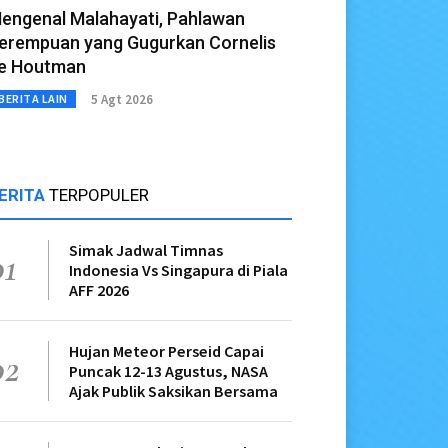
engenal Malahayati, Pahlawan
erempuan yang Gugurkan Cornelis
e Houtman
5 Agt 2026
BERITA LAIN
ERITA
TERPOPULER
Simak Jadwal Timnas
01
Indonesia Vs Singapura di Piala
AFF 2026
Hujan Meteor Perseid Capai
02
Puncak 12-13 Agustus, NASA
Ajak Publik Saksikan Bersama