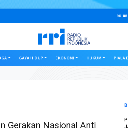
RRINE
AGA
GAYA HIDUP
EKONOMI
HUKUM
PIALA 
B
P
n Gerakan Nasional Anti
J