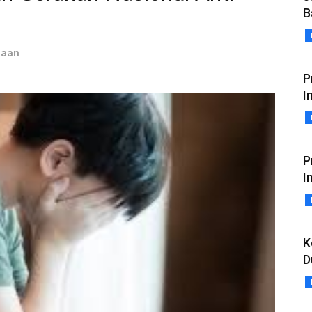
B
taan
P
I
P
I
K
D