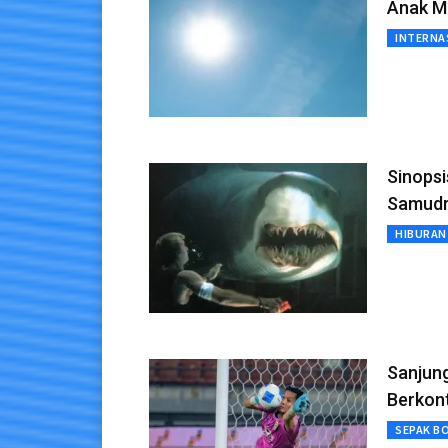
Anak M
INTERNA
Sinopsi
Samudr
HIBURAN
Sanjung
Berkont
SEPAK B