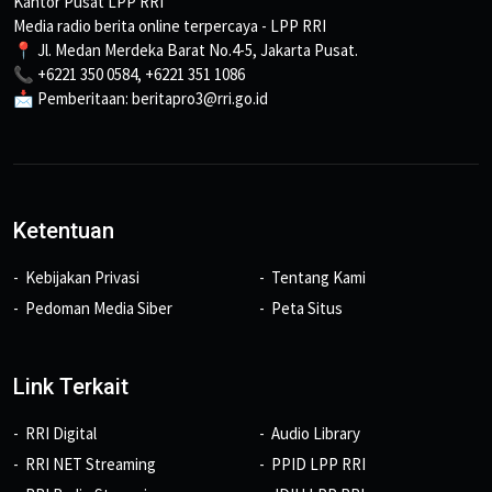
Kantor Pusat LPP RRI
Media radio berita online terpercaya - LPP RRI
📍 Jl. Medan Merdeka Barat No.4-5, Jakarta Pusat.
📞 +6221 350 0584, +6221 351 1086
📩 Pemberitaan: beritapro3@rri.go.id
Ketentuan
Kebijakan Privasi
Tentang Kami
Pedoman Media Siber
Peta Situs
Link Terkait
RRI Digital
Audio Library
RRI NET Streaming
PPID LPP RRI