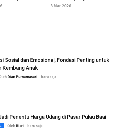
r Ramadhan
Ditinggalkan
26
3 Mar 2026
si Sosial dan Emosional, Fondasi Penting untuk
 Kembang Anak
Oleh
Dian Purnamasari
baru saja
adi Penentu Harga Udang di Pasar Pulau Baai
Oleh
Bisri
baru saja
L