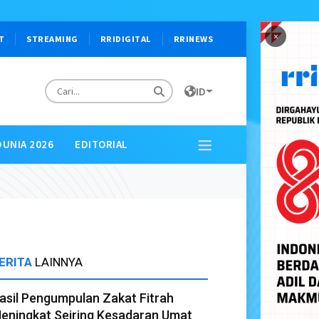
×
T
STREAMING
RRIDIGITAL
RRINEWS
ID
DUNIA 2026
EDITORIAL
ERITA
LAINNYA
asil Pengumpulan Zakat Fitrah
eningkat Seiring Kesadaran Umat