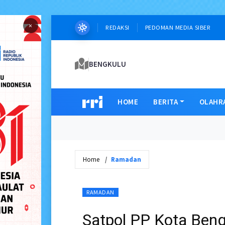
×
REDAKSI
PEDOMAN MEDIA SIBER
BENGKULU
HOME
BERITA
OLAHR
Home
Ramadan
RAMADAN
Satpol PP Kota Bengk