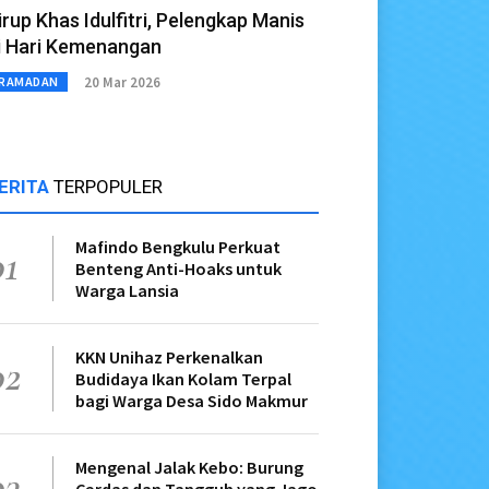
irup Khas Idulfitri, Pelengkap Manis
i Hari Kemenangan
20 Mar 2026
RAMADAN
ERITA
TERPOPULER
Mafindo Bengkulu Perkuat
01
Benteng Anti-Hoaks untuk
Warga Lansia
KKN Unihaz Perkenalkan
02
Budidaya Ikan Kolam Terpal
bagi Warga Desa Sido Makmur
Mengenal Jalak Kebo: Burung
03