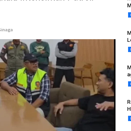
M
 Sinaga
M
L
M
a
R
H