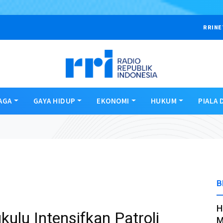
RRINE
AGA
GAYA HIDUP
EKONOMI
HUKUM
PIALA 
B
H
ulu Intensifkan Patroli
M