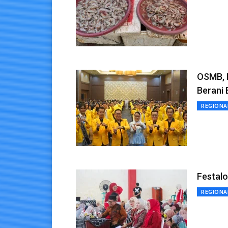
OSMB, 
Berani
REGIONA
Festal
REGIONA