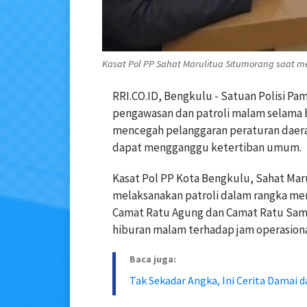
Kasat Pol PP Sahat Marulitua Situmorang saat m
RRI.CO.ID, Bengkulu - Satuan Polisi P
pengawasan dan patroli malam selama b
mencegah pelanggaran peraturan daerah 
dapat mengganggu ketertiban umum.
Kasat Pol PP Kota Bengkulu, Sahat Ma
melaksanakan patroli dalam rangka m
Camat Ratu Agung dan Camat Ratu Samb
hiburan malam terhadap jam operasional
Baca juga:
Tak Sekadar Angka, Ini Cerita Damai d