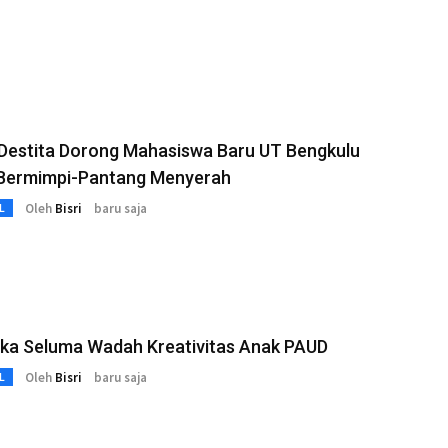
Destita Dorong Mahasiswa Baru UT Bengkulu
 Bermimpi-Pantang Menyerah
Oleh
Bisri
baru saja
L
oka Seluma Wadah Kreativitas Anak PAUD
Oleh
Bisri
baru saja
L