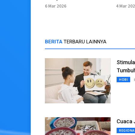
Fitrah 1447 H/2026 M
Kuline
6 Mar 2026
4 Mar 20
BERITA
TERBARU LAINNYA
Stimula
Tumbuh
HOBI
Cuaca J
REGIONA