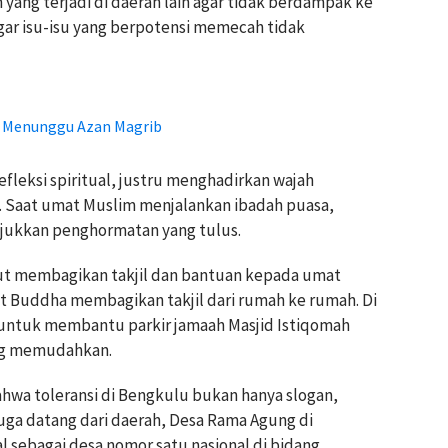
 yang terjadi di daerah lain agar tidak berdampak ke
gar isu-isu yang berpotensi memecah tidak
k Menunggu Azan Magrib
leksi spiritual, justru menghadirkan wajah
u. Saat umat Muslim menjalankan ibadah puasa,
njukkan penghormatan yang tulus.
kut membagikan takjil dan bantuan kepada umat
t Buddha membagikan takjil dari rumah ke rumah. Di
untuk membantu parkir jamaah Masjid Istiqomah
ling memudahkan.
hwa toleransi di Bengkulu bukan hanya slogan,
ga datang dari daerah, Desa Rama Agung di
sebagai desa nomor satu nasional di bidang