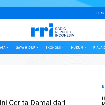
RRINE
AGA
GAYA HIDUP
EKONOMI
HUKUM
PIALA 
B
H
ni Cerita Damai dari
M