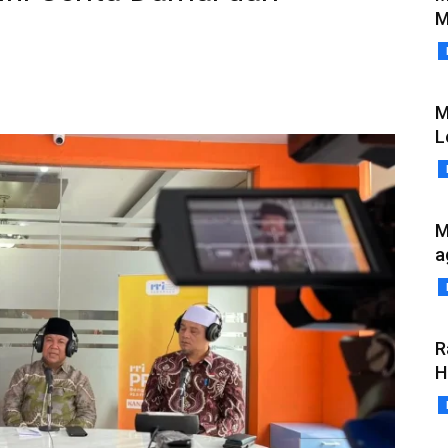
M
M
L
M
a
R
H