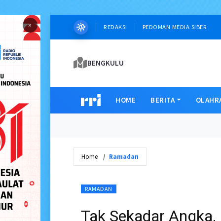
×
REDAKSI
PEDOMAN MEDIA SIBER
BENGKULU
HOME
BERITA
OLAHR
Home
Ramadan
RAMADAN
Tak Sekadar Angka, I