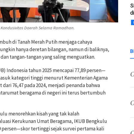
S
d
n Kondusivitas Daerah Selama Ramadhan.
umbuh di Tanah Merah Putih menjaga cahaya
ngkin hanya deretan bilangan, namun di baliknya,
B
, dan tangan-tangan yang saling menguatkan.
) Indonesia tahun 2025 mencapai 77,89 persen—
 masuk kategori tinggi menurut Kementerian Agama
t dari 76,47 pada 2024, menjadi penanda bahwa
antarumat beragama di negeri ini terus bertumbuh
kulu menorehkan kisah yang tak kalah
aluasi Kerukunan Umat Beragama, IKUB Bengkulu
 persen—skor tertinggi sejak survei pertama kali