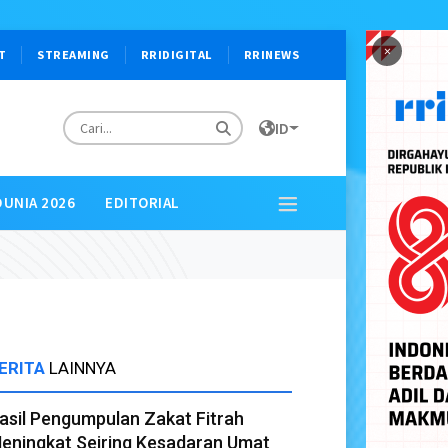
×
T
STREAMING
RRIDIGITAL
RRINEWS
ID
DUNIA 2026
EDITORIAL
ERITA
LAINNYA
asil Pengumpulan Zakat Fitrah
eningkat Seiring Kesadaran Umat