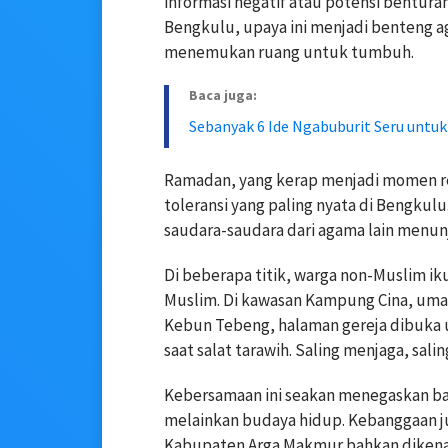
informasi negatif atau potensi benturan
Bengkulu, upaya ini menjadi benteng a
menemukan ruang untuk tumbuh.
Baca juga:
Sebanyak 6 Ide Ngabuburit Seru untu
Ramadan, yang kerap menjadi momen ref
toleransi yang paling nyata di Bengkul
saudara-saudara dari agama lain menu
Di beberapa titik, warga non-Muslim i
Muslim. Di kawasan Kampung Cina, uma
Kebun Tebeng, halaman gereja dibuka 
saat salat tarawih. Saling menjaga, sa
Kebersamaan ini seakan menegaskan ba
melainkan budaya hidup. Kebanggaan ju
Kabupaten Arga Makmur bahkan dikenal 