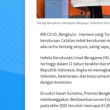
Dialog Bengkulu Menyapa Menjaga Toleransi Da
RRI.CO.ID, Bengkulu - Harmoni yang T
kerukunan. Catatan indek kerukunan mu
ada cerita tentang senyum, saling sapa
Indeks Kerukunan Umat Beragama (IKUB
tertinggi dalam 11 tahun terakhir dan
Republik Indonesia. Angka ini meningka
toleransi, kesetaraan, dan kerja sama 
dengan konsisten.
Di sudut barat Sumatra, Provinsi Beng
membanggakan. Berdasarkan survei Ev
pada akhir 2025 tercatat mencapai 87,89