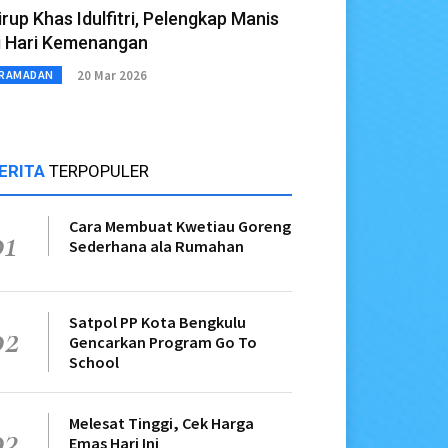
irup Khas Idulfitri, Pelengkap Manis
i Hari Kemenangan
20 Mar 2026
RAMADAN
ERITA
TERPOPULER
Cara Membuat Kwetiau Goreng
01
Sederhana ala Rumahan
Satpol PP Kota Bengkulu
02
Gencarkan Program Go To
School
Melesat Tinggi, Cek Harga
03
Emas Hari Ini